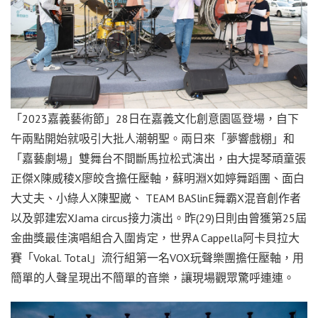
「2023嘉義藝術節」28日在嘉義文化創意園區登場，自下
午兩點開始就吸引大批人潮朝聖。兩日來「夢響戲棚」和
「嘉藝劇場」雙舞台不間斷馬拉松式演出，由大提琴頑童張
正傑X陳威稜X廖皎含擔任壓軸，蘇明淵X如婷舞蹈團、面白
大丈夫、小綠人X陳聖崴、 TEAM BASlinE舞霸X混音創作者
以及郭建宏XJama circus接力演出。昨(29)日則由曾獲第25屆
金曲獎最佳演唱組合入圍肯定，世界A Cappella阿卡貝拉大
賽「Vokal. Total」流行組第一名VOX玩聲樂團擔任壓軸，用
簡單的人聲呈現出不簡單的音樂，讓現場觀眾驚呼連連。