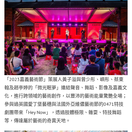
「2023嘉義藝術節」策展人黃子溢與曾少彤、嶼彤、蔡東
翰及趙亭婷的「微光眠夢」連結聲音、舞蹈、影像及嘉義文
化，進行跨領域的藝術創作，以豐沛的藝術能量驚艷全場；
參與過英國愛丁堡藝穗與法國外亞維儂藝術節的0471特技
劇團帶來「Hey Now」，透過肢體極限、雜耍、特技舞蹈
等，傳達屬於藝術的奇異天地。