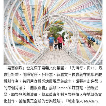
「嘉藝劇場」也充滿了嘉義文化氛圍，「先清零，再+1」返
嘉行計畫，由陳宥任、莊喨絜、郭嘉雯三位嘉義在地年輕肢
體創作者，共同用身體訴說展現嘉義故事，讓藝術走進都市
的每個角落；「無限嘉義」嘉頌Combo X 莊庭瑜，透過管
樂、擊樂與戲劇演員，將嘉義青年對音樂熱情入在地藝術文
化創作，帶給民眾全新的音樂體驗；「城市旅人 Mr.Adam」