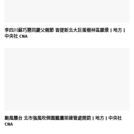
李四川蘇巧慧同慶父親節 皆提新北大巨蛋樹林區願景 | 地方 |
中央社 CNA
颱風襲台 北市強風吹倒圍籬鷹架建管處開罰 | 地方 | 中央社
CNA