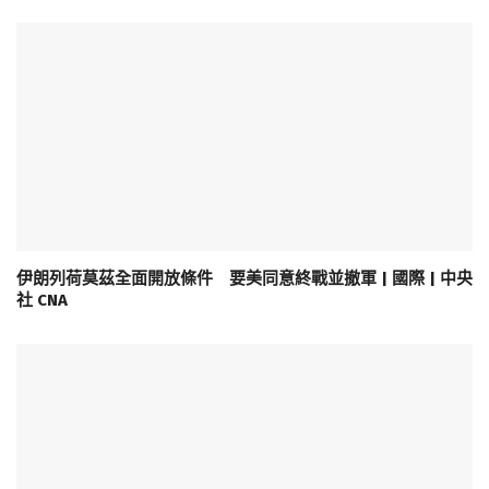
伊朗列荷莫茲全面開放條件 要美同意終戰並撤軍 | 國際 | 中央
社 CNA