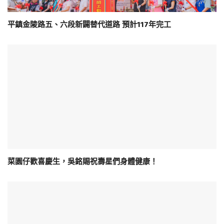
平鎮金陵路五、六段新闢替代道路 預計117年完工
菜園仔歡喜慶生，吳銘賜祝壽星們身體健康！