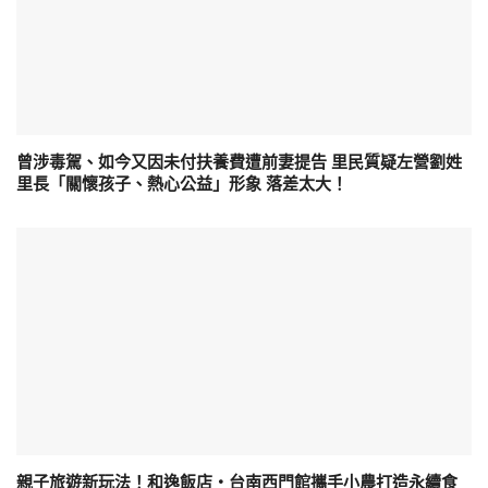
曾涉毒駕、如今又因未付扶養費遭前妻提告 里民質疑左營劉姓
里長「關懷孩子、熱心公益」形象 落差太大！
親子旅遊新玩法！和逸飯店‧台南西門館攜手小農打造永續食