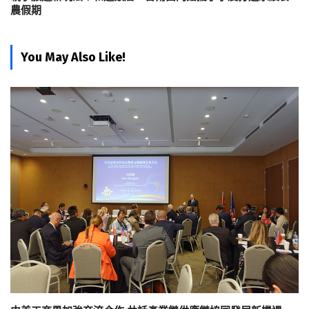
農假期
You May Also Like!