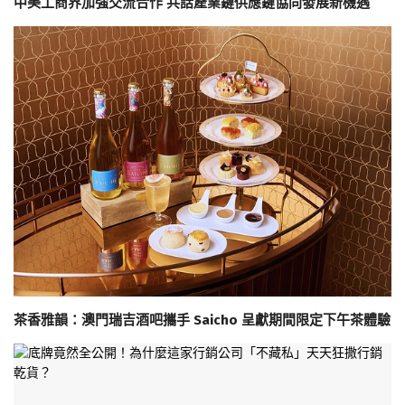
中美工商界加強交流合作 共話產業鏈供應鏈協同發展新機遇
茶香雅韻：澳門瑞吉酒吧攜手 Saicho 呈獻期間限定下午茶體驗