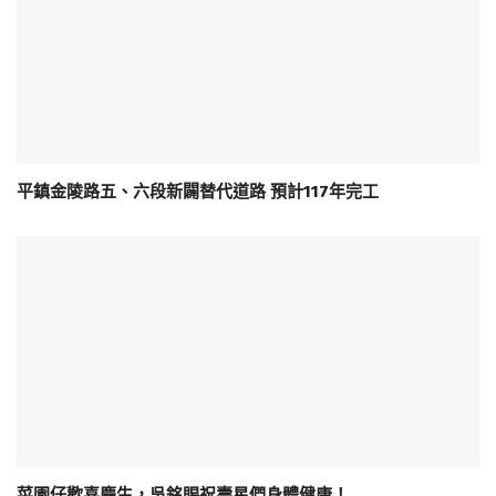
平鎮金陵路五、六段新闢替代道路 預計117年完工
菜園仔歡喜慶生，吳銘賜祝壽星們身體健康！