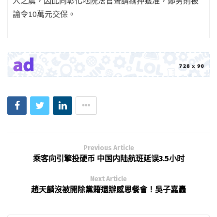
人之虞，因此向彰化地院法官聲請羈押獲准，鄭男則被
諭令10萬元交保。
Previous Article
乘客向引擎投硬币 中国内陆航班延误3.5小时
Next Article
趙天麟沒被開除黨籍還辦感恩餐會！吳子嘉轟