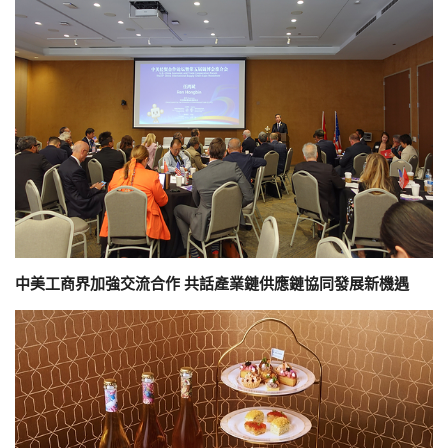
中美工商界加強交流合作 共話產業鏈供應鏈協同發展新機遇