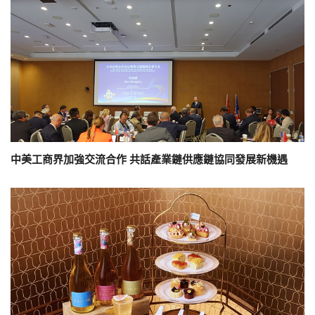
中美工商界加強交流合作 共話產業鏈供應鏈協同發展新機遇