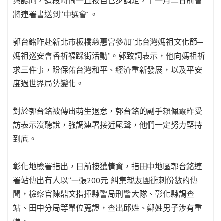
與認同，這段時間一直按自己步調走，十一月二日前會
將連署書送到“中選會”。
郭台銘昨赴新北市板橋慈惠宮參加“北台灣媽祖文化節─
媽祖巡安會香祈福踩街活動”。郭致詞表示，他向媽祖祈
求三件事，盼保佑台灣和平、經濟重新發展，以及平安
度過世界局勢變化。
對於郭台銘被傳出萌生退意，郭台銘的副手賴佩霞昨受
訪表示沒聽說，強調連署接近尾聲，他們一定努力堅持
到底。
彰化地檢署指出，日前接獲情資，指田中地區郭台銘連
署站傳出有人以“一張200元”糾集親友團衝刺份數的傳
聞，檢察官陳鼎文指揮縣警局刑警大隊、彰化縣調查
站、田中分局等單位蒐證，查出邱姓、鄭姓男子涉有重