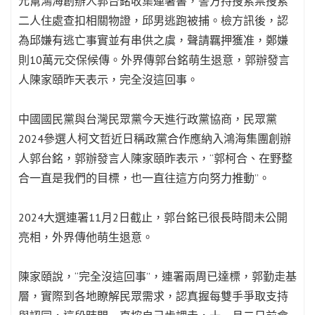
元幫鴻海創辦人郭台銘收集連署書，警方持搜索票搜索
二人住處查扣相關物證，邱男逃跑被捕。檢方訊後，認
為邱嫌有逃亡事實並有串供之虞，聲請羈押獲准，鄭嫌
則10萬元交保候傳。外界傳郭台銘萌生退意，郭辦發言
人陳家頤昨天表示，完全沒這回事。
中國國民黨與台灣民眾黨今天進行政黨協商，民眾黨
2024參選人柯文哲近日稱政黨合作應納入鴻海集團創辦
人郭台銘，郭辦發言人陳家頤昨表示，“郭柯合、在野整
合一直是我們的目標，也一直往這方向努力推動”。
2024大選連署11月2日截止，郭台銘已很長時間未公開
亮相，外界傳他萌生退意。
陳家頤說，“完全沒這回事”，連署兩周已達標，郭勤走基
層，實際到各地瞭解民眾需求，認真握每雙手爭取支持