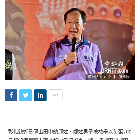
郭台銘。（中評社 資料照）
彰化縣近日傳出田中鎮邱姓、鄭姓男子被檢舉以每張200