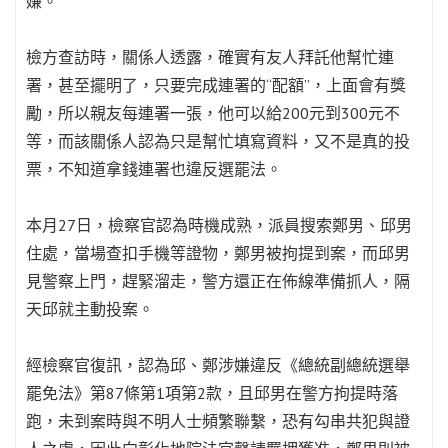
嫌。
檢方查訪時，關係人透露，確實有友人拜託他幫忙連
署，甚至擺明了，只要完成連署的“配額”，上面會有獎
勵，所以親友每連署一張，他可以給200元到300元不
等，而該關係人認為只是幫忙填寫資料，又不是真的投
票，不知道拿錢連署也違反選罷法。
本月27日，檢察官認為時機成熟，派員搜索鄭男、邱男
住處，當場查扣手機等證物，鄭男被拘提到案，而邱男
見警察上門，趕緊溜走，警方還正在佈線準備抓人，隔
天邱就主動投案。
經檢察官復訊，認為邱、鄭涉嫌違反《總統副總統選舉
罷免法》第87條第1項第2款，且邱男在警方拘提時落
跑，未到案時與不明人士頻繁聯繫，恐有勾串共犯與證