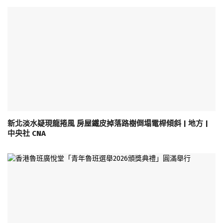
新北淡水疑現龍捲風 房屋鐵皮掉落路樹倒塌電桿傾斜 | 地方 |
中央社 CNA