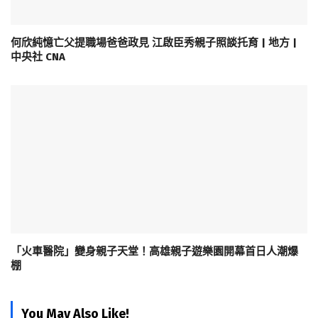
何欣純憶亡父提職場爸爸政見 江啟臣秀親子照談托育 | 地方 |
中央社 CNA
「火車醫院」變身親子天堂！高雄親子遊樂園開幕首日人潮爆
棚
You May Also Like!