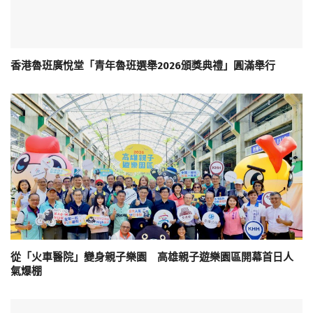
香港魯班廣悅堂「青年魯班選舉2026頒獎典禮」圓滿舉行
從「火車醫院」變身親子樂園 高雄親子遊樂園區開幕首日人
氣爆棚