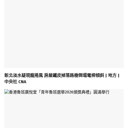
新北淡水疑現龍捲風 房屋鐵皮掉落路樹倒塌電桿傾斜 | 地方 |
中央社 CNA