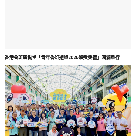
香港魯班廣悅堂「青年魯班選舉2026頒獎典禮」圓滿舉行