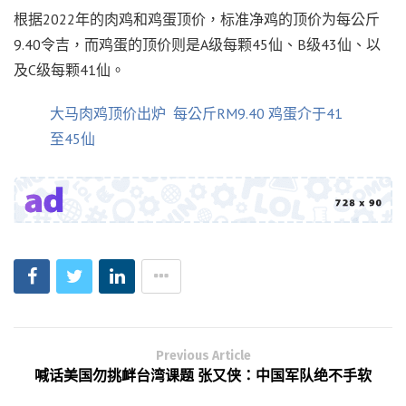
根据2022年的肉鸡和鸡蛋顶价，标准净鸡的顶价为每公斤
9.40令吉，而鸡蛋的顶价则是A级每颗45仙、B级43仙、以
及C级每颗41仙。
大马肉鸡顶价出炉 每公斤RM9.40 鸡蛋介于41
至45仙
Previous Article
喊话美国勿挑衅台湾课题 张又侠：中国军队绝不手软