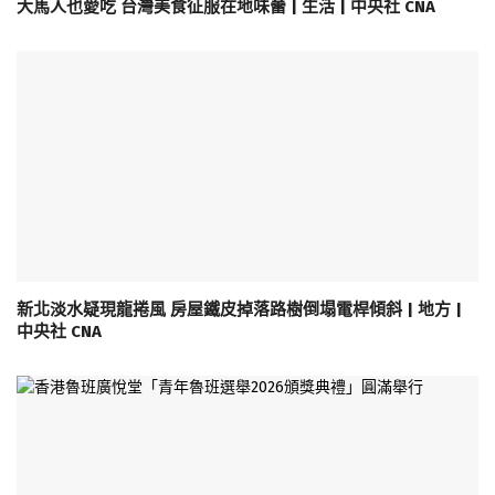
大馬人也愛吃 台灣美食征服在地味蕾 | 生活 | 中央社 CNA
新北淡水疑現龍捲風 房屋鐵皮掉落路樹倒塌電桿傾斜 | 地方 |
中央社 CNA