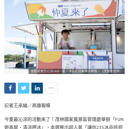
茂管處邀您沁涼chill一夏！冰品巡迴車清涼開跑。（茂管處提供）
記者王承綸／高雄報導
今夏最沁涼的活動來了！茂林國家風景區管理處舉辦「FUN
遊高屏‧清涼呷冰」，本週推出超人氣「讓你235冰品巡迴