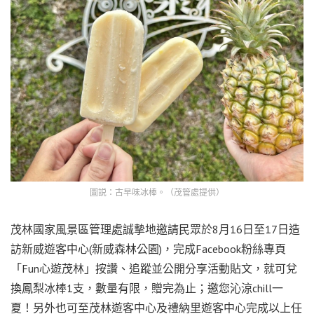
圖説：古早味冰棒。（茂管處提供）
茂林國家風景區管理處誠摰地邀請民眾於8月16日至17日造
訪新威遊客中心(新威森林公園)，完成Facebook粉絲專頁
「Fun心遊茂林」按讚、追蹤並公開分享活動貼文，就可兌
換鳳梨冰棒1支，數量有限，贈完為止；邀您沁涼chill一
夏！另外也可至茂林遊客中心及禮納里遊客中心完成以上任