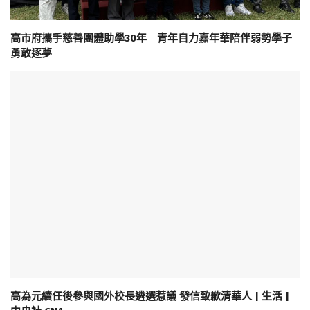
高市府攜手慈善團體助學30年 青年自力嘉年華陪伴弱勢學子
勇敢逐夢
高為元續任後參與國外校長遴選惹議 發信致歉清華人 | 生活 |