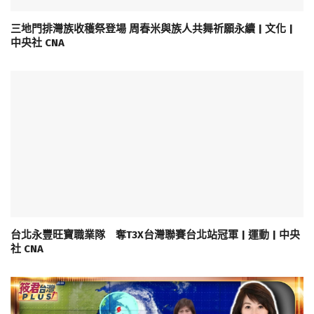
三地門排灣族收穫祭登場 周春米與族人共舞祈願永續 | 文化 |
中央社 CNA
台北永豐旺寶職業隊 奪T3X台灣聯賽台北站冠軍 | 運動 | 中央
社 CNA