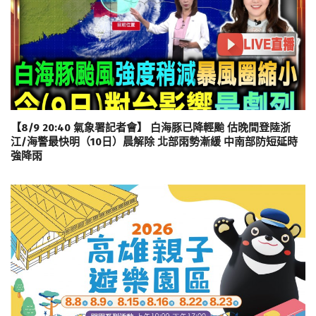
【8/9 20:40 氣象署記者會】 白海豚已降輕颱 估晚間登陸浙
江/海警最快明（10日）晨解除 北部雨勢漸緩 中南部防短延時
強降雨