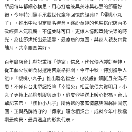
犁記每年都細心構思、用心打磨兼具美味與心意的節慶好
禮，今年特別攜手承載世代童年回憶的經典IP「櫻桃小丸
子」，推出中秋限定聯名禮盒。繽紛童趣的包裝搭配店內多
款經典人氣糕餅，不僅美味可口，更讓人憶起單純快樂的時
光，為佳節烘托出最溫馨、最療癒的氛圍，與家人親友齊賞
皓月，共享團圓美好。
百年餅店台北犁記秉持「傳家」信念，代代傳承製餅精神，
從工藝火候到食材選用皆嚴格把關。今年中秋，特別攜手人
氣IP「櫻桃小丸子」推出聯名禮盒，包裝設計細膩且充滿巧
思！不僅有台北犁記招牌「幸福兔」相互依偎共賞明月，小
丸子更換上品牌制服與頭巾，俏皮登場送上暖心祝福。台北
犁記表示，「櫻桃小丸子」所傳遞的家庭情感與溫馨團圓氛
圍，正與品牌恪守的「傳家」理念相契合，成就今年中秋檔
期最應景、最具溫度的形象代表。