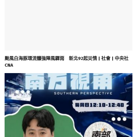
颱風白海豚環流釀強陣風驟雨 新北92起災情 | 社會 | 中央社
CNA