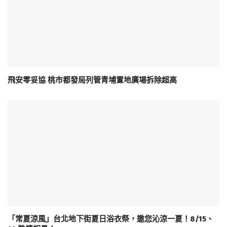
飛安零妥協 桃市都發局列管青埔置地廣場拆除超高
「常夏涼風」台北地下街夏日浴衣祭，邀您沁涼一夏！8/15、