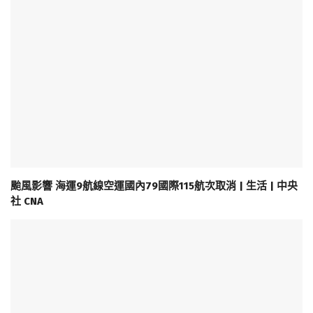
颱風影響 海運9航線空運國內79國際115航次取消 | 生活 | 中央
社 CNA