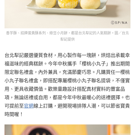
香芋酥、招牌蛋黃酥系列、綠豆小月餅，都是台北犁記的人氣糕餅。圖／台北
犁記提供
台北犁記嚴選優質食材，用心製作每一塊餅，烘焙出承載幸
福滋味的經典糕餅。今年中秋攜手「櫻桃小丸子」推出期間
限定聯名禮盒，內外兼具，充滿節慶巧思。凡購買任一櫻桃
小丸子聯名禮盒，即搭配專屬櫻桃小丸子聯名提袋，不僅實
用、更具收藏價值。歡樂童趣設計搭配真材實料的豐富品
項，無論送禮或自用，都是今年中秋最暖心的送禮選擇。也
可提前至
官網
線上訂購，避開現場排隊人潮，可以節省寶貴
時間喔！