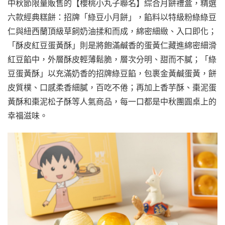
中秋節限量販售的【櫻桃小丸子聯名】綜合月餅禮盒，精選
六款經典糕餅：招牌「綠豆小月餅」，餡料以特級粉綠綠豆
仁與紐西蘭頂級草飼奶油揉和而成，綿密細緻、入口即化；
「酥皮紅豆蛋黃酥」則是將飽滿鹹香的蛋黃仁藏進綿密細滑
紅豆餡中，外層酥皮輕薄鬆脆，層次分明、甜而不膩；「綠
豆蛋黃酥」以充滿奶香的招牌綠豆餡，包裹金黃鹹蛋黃，餅
皮質樸、口感柔香細膩，百吃不倦；再加上香芋酥、棗泥蛋
黃酥和棗泥松子酥等人氣商品，每一口都是中秋團圓桌上的
幸福滋味。