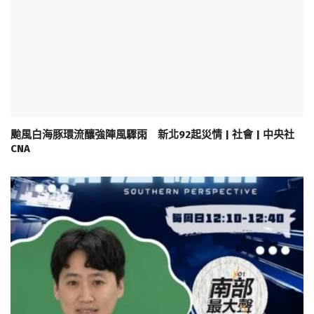
颱風白海豚環流釀強陣風驟雨 新北92起災情 | 社會 | 中央社
CNA