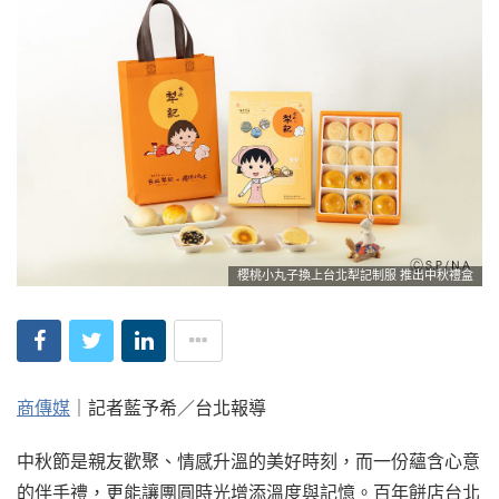
櫻桃小丸子換上台北犁記制服 推出中秋禮盒
商傳媒
｜記者藍予希／台北報導
中秋節是親友歡聚、情感升溫的美好時刻，而一份蘊含心意
的伴手禮，更能讓團圓時光增添溫度與記憶。百年餅店台北