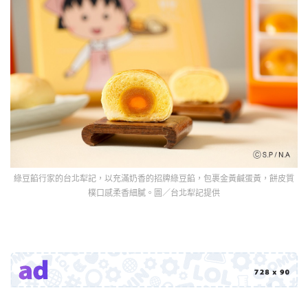
綠豆餡行家的台北犁記，以充滿奶香的招牌綠豆餡，包裹金黃鹹蛋黃，餅皮質
樸口感柔香細膩。圖／台北犁記提供