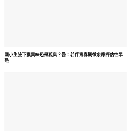
國小生腋下飄異味恐是狐臭？醫：若伴青春期徵象應評估性早
熟