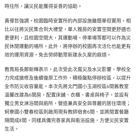
時住所，讓災民能獲得妥善的協助。
黃偉哲強調，校園臨時安置所的內部設施雖簡單但實用，相
比以往將災民集合到大禮堂，單人雅房的安置空間更舒適也
更便利，且校園空間大，其運動場、停車場等都可以作為災
民休閒運動的場所。此外，將停辦的校園再次活化也能更有
效的運用資源，免去勞師動眾新建永久屋的麻煩。
教育局長鄭新輝表示，此次受此次風災及水災影響，學校全
力完成搶修及後續復原工作外，積極盤點停辦校區，以提升
全市防災收容量能。本次先將北門國小玉湖校區6間舊教室
溫馨改建為6間房，配置床舖、衣櫃、書桌與椅子，並設有
獨立男女淋浴間與廁所，營造兼具安全與尊嚴的居住環境；
蚵寮國小雙春校區則啟用現有教師宿舍6間、並將閒置餐廳
隔間成8間，同樣具備完善家具與衛浴設施，方便災民安置
生活。