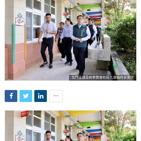
北門玉湖及蚵寮雙春校區化身臨時安置所