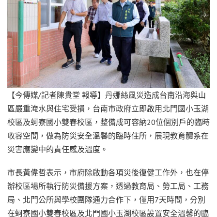
【今傳媒/記者陳貴堂 報導】丹娜絲風災造成台南沿海與山
區嚴重淹水與住宅受損，台南市政府立即啟用北門國小玉湖
校區及蚵寮國小雙春校區，整備成可容納20位個別戶的臨時
收容空間，做為防災安全溫馨的臨時住所，展現教育體系在
災害應變中的責任感及溫度。
市長黃偉哲表示，市府除啟動各項災後復健工作外，也在停
辦校區場所執行防災備援方案，透過教育局、勞工局、工務
局、北門公所與學校團隊通力合作下，僅用7天時間，分別
在蚵寮國小雙春校區及北門國小玉湖校區設置安全溫馨的臨