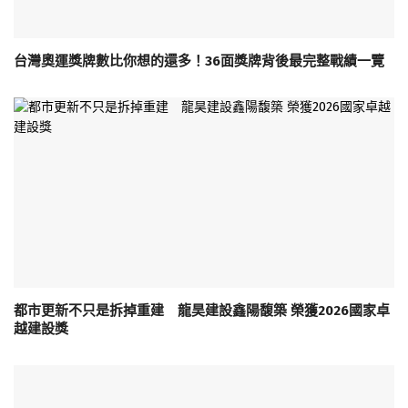
台灣奧運獎牌數比你想的還多！36面獎牌背後最完整戰績一覽
都市更新不只是拆掉重建 龍昊建設鑫陽馥築 榮獲2026國家卓
越建設獎