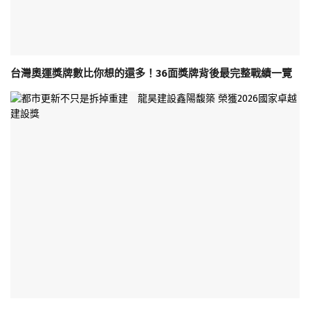
台灣奧運獎牌數比你想的還多！36面獎牌背後最完整戰績一覽