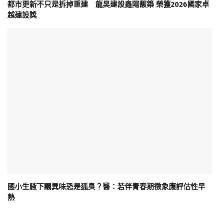
都市更新不只是拆掉重建 龍昊建設鑫陽馥築 榮獲2026國家卓
越建設獎
國小生腋下飄異味恐是狐臭？醫：若伴青春期徵象應評估性早
熟