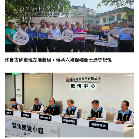
珍貴古砲重現左堆蕭屋，傳承六堆保鄉衛土歷史記憶