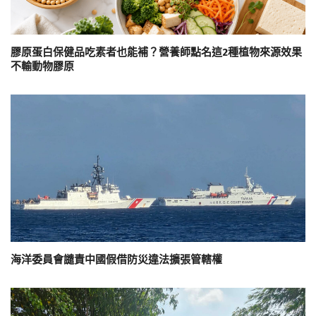
膠原蛋白保健品吃素者也能補？營養師點名這2種植物來源效果
不輸動物膠原
海洋委員會譴責中國假借防災違法擴張管轄權