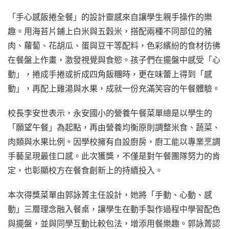
「手心感飯捲全餐」的設計靈感來自讓學生親手操作的樂
趣。用海苔片鋪上白米與五穀米，搭配兩種不同部位的豬
肉、蘿蔔、花胡瓜、蛋與豆干等配料，色彩繽紛的食材彷彿
在餐盤上作畫，激發視覺與食慾。孩子們在擺盤中感受「心
動」，捲成手捲或折成四角飯糰時，更在味蕾上得到「感
動」，再配上雞湯與水果，成就一份充滿笑容的午餐體驗。
校長李安世表示，永安國小的營養午餐菜單總是以學生的
「願望午餐」為起點，再由營養均衡原則調整米食、蔬菜、
肉類與水果比例。因學校擁有自設廚房，廚工能以專業烹調
手藝呈現最佳口感。此次獲獎，不僅是對午餐團隊努力的肯
定，也彰顯校方在餐食創新上的持續投入。
本次得獎菜單由郭詠菁主任設計，她將「手動、心動、感
動」三層理念融入餐桌，讓學生在動手製作過程中學習配色
與擺盤，並與同學互動比較包法，增添用餐樂趣。郭詠菁認