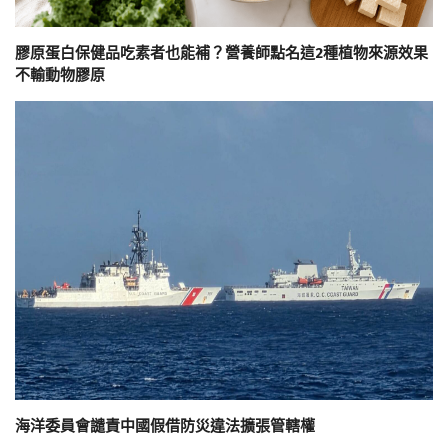
膠原蛋白保健品吃素者也能補？營養師點名這2種植物來源效果
不輸動物膠原
海洋委員會譴責中國假借防災違法擴張管轄權