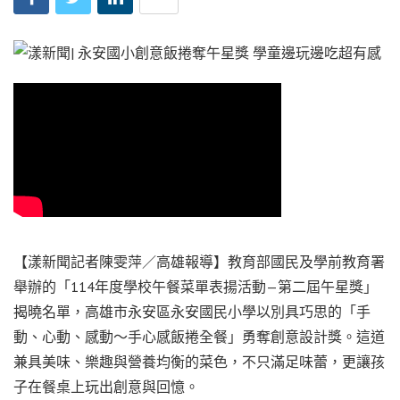
【漾新聞記者陳雯萍／高雄報導】教育部國民及學前教育署
舉辦的「114年度學校午餐菜單表揚活動—第二屆午星獎」
揭曉名單，高雄市永安區永安國民小學以別具巧思的「手
動、心動、感動～手心感飯捲全餐」勇奪創意設計獎。這道
兼具美味、樂趣與營養均衡的菜色，不只滿足味蕾，更讓孩
子在餐桌上玩出創意與回憶。