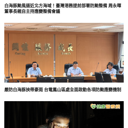
白海豚颱風逼近北方海域！臺灣港務提前部署防颱整備 周永暉
董事長親自主持應變整備會議
嚴防白海豚挾帶豪雨 台電鳳山區處全面啟動各項防颱應變機制