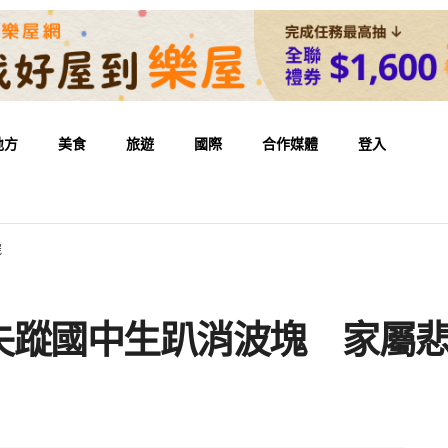
地方
美食
旅遊
國際
合作媒體
登入
屍
失蹤國中生趴消波塊 家屬