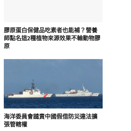
膠原蛋白保健品吃素者也能補？營養
師點名這2種植物來源效果不輸動物膠
原
海洋委員會譴責中國假借防災違法擴
張管轄權