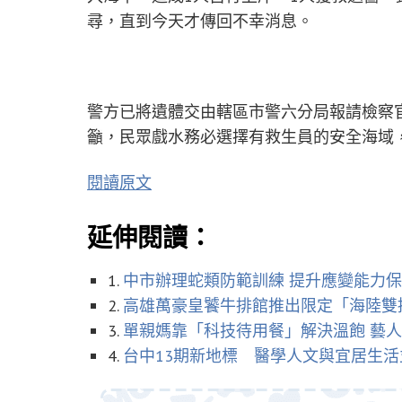
尋，直到今天才傳回不幸消息。
警方已將遺體交由轄區市警六分局報請檢察
籲，民眾戲水務必選擇有救生員的安全海域
閱讀原文
延伸閱讀：
1.
中市辦理蛇類防範訓練 提升應變能力
2.
高雄萬豪皇饕牛排館推出限定「海陸雙
3.
單親媽靠「科技待用餐」解決溫飽 藝
4.
台中13期新地標 醫學人文與宜居生活