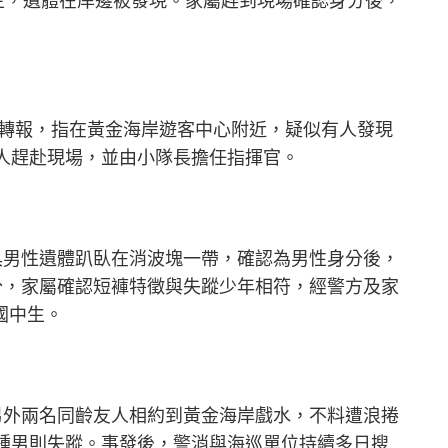
中生，遺體在岸邊被發現。家屬趕到現場確認身分後，
10轉報，指在黃金海岸遊客中心附近，疑似有人發現
4人趕赴現場，並由小隊長擔任指揮官。
具男性遺體趴臥在消波塊一帶，確認為男性身分後，
分，家屬確認短褲特徵與失蹤少年相符，經警方及家
國中生。
另外兩名同齡友人相約到黃金海岸戲水，不料遭浪捲
，鍾男則失蹤。事發後，警消與海巡單位持續多日搜