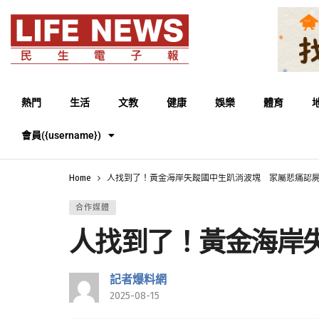
熱門
生活
文教
健康
娛樂
體育
會員({username})
Home
人找到了！黃金海岸失蹤國中生趴消波塊 家屬悲痛認
合作媒體
人找到了！黃金海岸
記者爆料網
2025-08-15