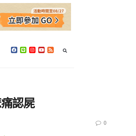
悲痛認屍
0