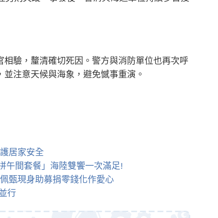
官相驗，釐清確切死因。警方與消防單位也再次呼
，並注意天候與海象，避免憾事重演。
保護居家安全
拼午間套餐」海陸雙饗一次滿足!
人佩甄現身助募捐零錢化作愛心
並行