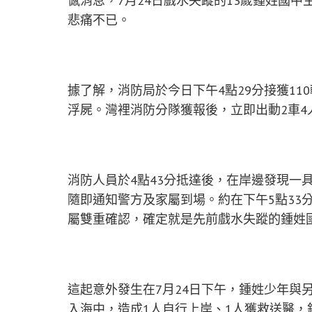
憾消息，7月24日戲水失蹤的13歲鍾姓國
悲痛不已。
據了解，消防局於今日下午4點29分接獲1
浮屍。灣裡消防分隊獲報後，立即出動2車
消防人員於4點43分抵達後，在岸邊發現一
隨即通知警方及家屬到場。約在下午5點33
屬雙重確認，確定就是先前戲水失蹤的鍾姓
這起意外發生在7月24日下午，鍾姓少年與
入海中，造成1人自行上岸、1人獲救送醫