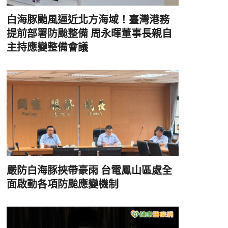
白海豚颱風逼近北方海域！臺灣港務
提前部署防颱整備 周永暉董事長親自
主持應變整備會議
嚴防白海豚挾帶豪雨 台電鳳山區處全
面啟動各項防颱應變機制