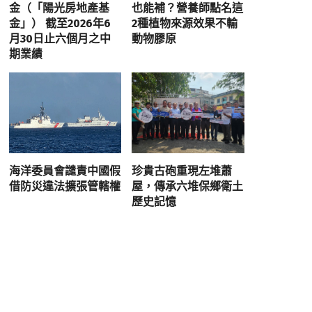
金（「陽光房地產基
也能補？營養師點名這
金」） 截至2026年6
2種植物來源效果不輸
月30日止六個月之中
動物膠原
期業績
海洋委員會譴責中國假
珍貴古砲重現左堆蕭
借防災違法擴張管轄權
屋，傳承六堆保鄉衛土
歷史記憶