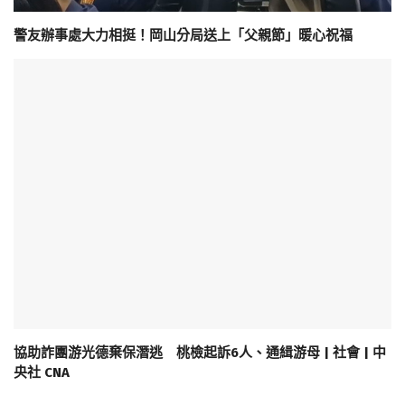
警友辦事處大力相挺！岡山分局送上「父親節」暖心祝福
協助詐團游光德棄保潛逃 桃檢起訴6人、通緝游母 | 社會 | 中
央社 CNA