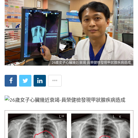
26歲女子心臟幾近衰竭 員榮健檢發現甲狀腺疾病造成