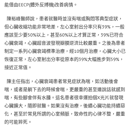
能借由EECP(體外反搏機)改善病情。
陳裕峰醫師說，患者就醫時並沒有喘或胸悶等典型症狀，
但心臟收縮功能非常地差，左心室射出分率只有39%，一般
應該至少要50%以上，甚至60%以上才算正常，39%已符合
心臟衰竭，心臟超音波發現瓣膜逆流比較嚴重。之後為患者
制定一系列心臟衰竭標準治療，經10個月治療，心臟大小已
恢復正常，左心室射出分率從原本的39%大幅進步到59%，
接近正常值。
陳主任指出，心臟衰竭患者常見症狀為喘，如活動後會
喘，或者是躺下去的時候會喘，更嚴重的甚至連說話就感到
喘，有些腳會伴有水腫。這名患者很幸運拍個X光片就發現
心臟擴大，隨即就醫。如果沒有治療，後續心臟功能持續惡
化，甚至於常見所謂的心室頻脈，致命性的心律不整，嚴重
的可能猝死。