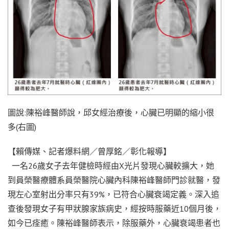
圖說:陳裕峰醫師說，邱女經治療後，心臟已明顯的縮小很
多(右圖)
【賴傳媒、記者爆料網／曾厚銘／彰化報導】
一名26歲女子去年健檢時經由X光片發現心臟較擴大，她
到員榮醫療體系員榮醫院心臟內科陳裕峰醫師門診就醫，發
現左心室射出分率只有39%，已符合心臟衰竭定義。深入追
查後發現女子有甲狀腺家族病史，經按時服藥近10個月後，
如今已痊癒。陳裕峰醫師表示，除服藥外，心臟衰竭患者也