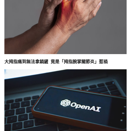
大拇指痛到無法拿鍋鏟 竟是「拇指腕掌關節炎」惹禍