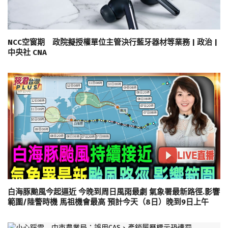
NCC空窗期 政院擬授權單位主管決行藍牙器材等業務 | 政治 |
中央社 CNA
白海豚颱風今起逼近 今晚到周日風雨最劇 氣象署最新路徑.影響
範圍/陸警時機 馬祖機會最高 預計今天（8日）晚到9日上午