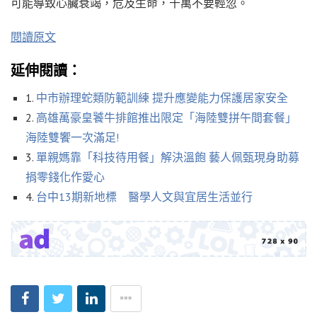
可能導致心臟衰竭，危及生命，千萬不要輕忽。
閱讀原文
延伸閱讀：
1.
中市辦理蛇類防範訓練 提升應變能力保護居家安全
2.
高雄萬豪皇饕牛排館推出限定「海陸雙拼午間套餐」
海陸雙饗一次滿足!
3.
單親媽靠「科技待用餐」解決溫飽 藝人佩甄現身助募
捐零錢化作愛心
4.
台中13期新地標 醫學人文與宜居生活並行