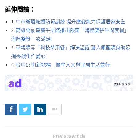
延伸閱讀：
1.
中市辦理蛇類防範訓練 提升應變能力保護居家安全
2.
高雄萬豪皇饕牛排館推出限定「海陸雙拼午間套餐」
海陸雙饗一次滿足!
3.
單親媽靠「科技待用餐」解決溫飽 藝人佩甄現身助募
捐零錢化作愛心
4.
台中13期新地標 醫學人文與宜居生活並行
Previous Article