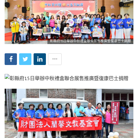
彰縣府15日舉辦中秋禮盒聯合展售推廣暨復康巴士捐贈