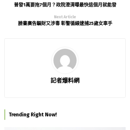
普發1萬要拖7個月？政院澄清曝最快這個月就能發
Next Article
臉書廣告騙財又涉毒 彰警循線逮捕25歲女車手
記者爆料網
Trending Right Now!