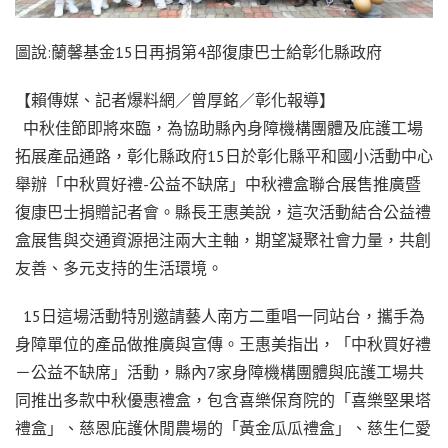
圖說:蘭馨基金15日再捐第4部復康巴士給彰化縣政府
【賴傳媒、記者爆料網／曾厚銘／彰化報導】
中秋佳節即將來臨，為協助縣內身障機構團體及庇護工場
拓展產品通路，彰化縣政府15日於彰化縣平和國小活動中心
舉辦「中秋買好禮-公益不缺席」中秋禮盒聯合展售推廣暨
復康巴士捐贈記者會。縣長王惠美說，這次活動結合公益禮
盒展售與交通資源挹注兩大主軸，期望凝聚社會力量，共創
友善、多元支持的生活環境。
15日這場活動特別邀請藝人南方二重唱一同站台，攜手為
身障單位的產品做推廣與宣傳。王惠美指出，「中秋買好禮
－公益不缺席」活動，縣內7家身障機構團體與庇護工場共
同推出多款中秋優惠禮盒，包含喜樂保育院的「喜樂堅果塔
禮盒」、慈恩庇護休閒農場的「黃金瓜瓜禮盒」、慈生仁愛