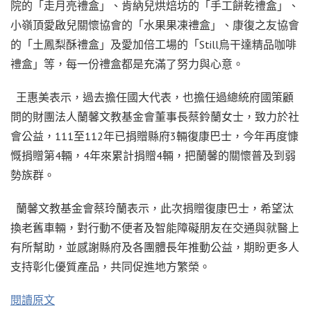
院的「走月亮禮盒」、肯納兒烘焙坊的「手工餅乾禮盒」、
小嶺頂愛啟兒關懷協會的「水果果凍禮盒」、康復之友協會
的「土鳳梨酥禮盒」及愛加倍工場的「Still烏干達精品咖啡
禮盒」等，每一份禮盒都是充滿了努力與心意。
王惠美表示，過去擔任國大代表，也擔任過總統府國策顧
問的財團法人蘭馨文教基金會董事長蔡鈴蘭女士，致力於社
會公益，111至112年已捐贈縣府3輛復康巴士，今年再度慷
慨捐贈第4輛，4年來累計捐贈4輛，把蘭馨的關懷普及到弱
勢族群。
蘭馨文教基金會蔡玲蘭表示，此次捐贈復康巴士，希望汰
換老舊車輛，對行動不便者及智能障礙朋友在交通與就醫上
有所幫助，並感謝縣府及各團體長年推動公益，期盼更多人
支持彰化優質產品，共同促進地方繁榮。
閱讀原文