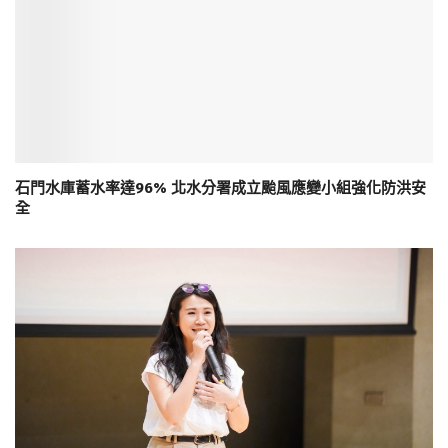
石門水庫蓄水率達96% 北水分署成立颱風應變小組強化防洪安
全