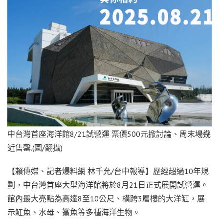
中台灣首座海洋館8/21試營運 票價500元掀討論、周末場幾
近售罄.(圖/翻攝)
【賴傳媒、記者爆料網 林千允/台中報導】歷經超過10年規
劃，中台灣首座大型海洋館將於8月21日正式展開試營運。
館內最大亮點為高達8至10公尺、橫跨3層樓的大洋缸，展
示魟魚、水母、鯊魚等多種海洋生物。