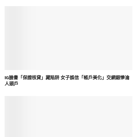
IG臉書「保證核貸」藏陷阱 女子誤信「帳戶美化」交網銀慘淪
人頭戶