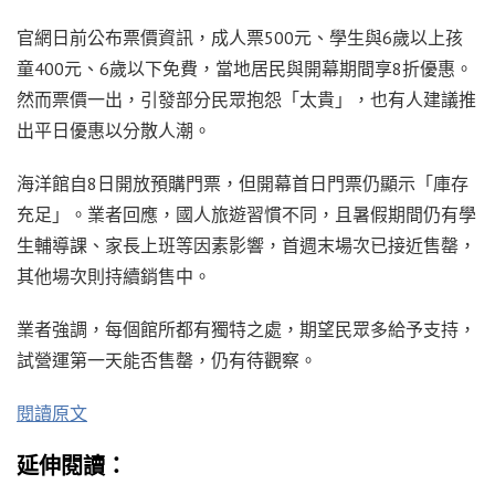
官網日前公布票價資訊，成人票500元、學生與6歲以上孩
童400元、6歲以下免費，當地居民與開幕期間享8折優惠。
然而票價一出，引發部分民眾抱怨「太貴」，也有人建議推
出平日優惠以分散人潮。
海洋館自8日開放預購門票，但開幕首日門票仍顯示「庫存
充足」。業者回應，國人旅遊習慣不同，且暑假期間仍有學
生輔導課、家長上班等因素影響，首週末場次已接近售罄，
其他場次則持續銷售中。
業者強調，每個館所都有獨特之處，期望民眾多給予支持，
試營運第一天能否售罄，仍有待觀察。
閱讀原文
延伸閱讀：