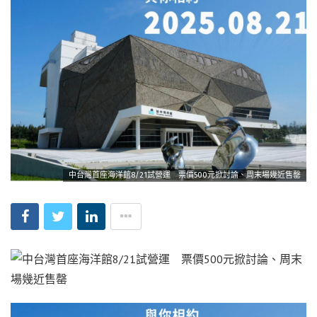
中台灣首座海洋館8/21試營運 票價500元掀討論、周末場幾近售罄