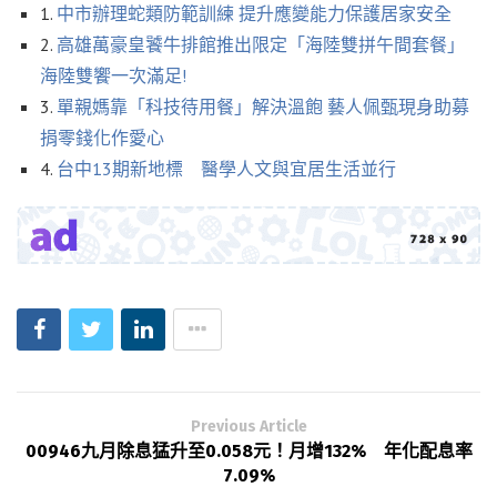
1.
中市辦理蛇類防範訓練 提升應變能力保護居家安全
2.
高雄萬豪皇饕牛排館推出限定「海陸雙拼午間套餐」
海陸雙饗一次滿足!
3.
單親媽靠「科技待用餐」解決溫飽 藝人佩甄現身助募
捐零錢化作愛心
4.
台中13期新地標 醫學人文與宜居生活並行
Previous Article
00946九月除息猛升至0.058元！月增132% 年化配息率
7.09%