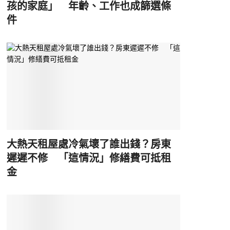
孩的家庭」 年齡、工作也成篩選條
件
大熱天租屋處冷氣壞了誰出錢？房東
遲遲不修 「這情況」修繕費可抵租
金