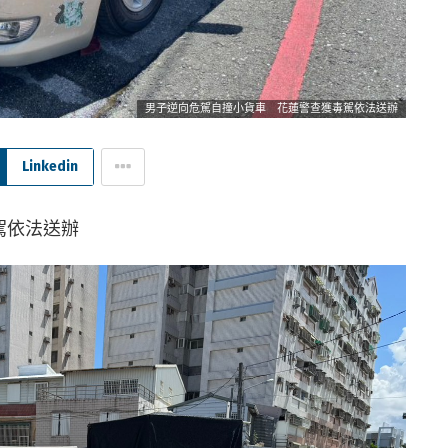
男子逆向危駕自撞小貨車 花蓮警查獲毒駕依法送辦
Linkedin