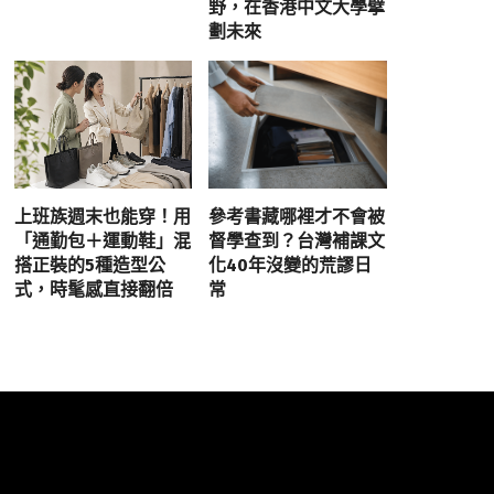
野，在香港中文大學擘
劃未來
上班族週末也能穿！用
參考書藏哪裡才不會被
「通勤包＋運動鞋」混
督學查到？台灣補課文
搭正裝的5種造型公
化40年沒變的荒謬日
式，時髦感直接翻倍
常