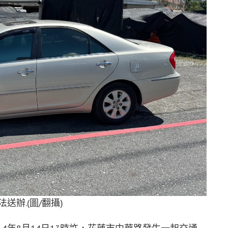
辦.(圖/翻攝)