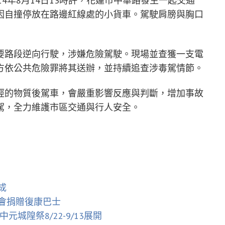
14年8月14日13時許，花蓮市中華路發生一起交通
因自撞停放在路邊紅線處的小貨車。駕駛肩膀與胸口
要路段逆向行駛，涉嫌危險駕駛。現場並查獲一支電
方依公共危險罪將其送辦，並持續追查涉毒駕情節。
經的物質後駕車，會嚴重影響反應與判斷，增加事故
駕，全力維護市區交通與行人安全。
成
會捐贈復康巴士
城隍祭8/22-9/13展開