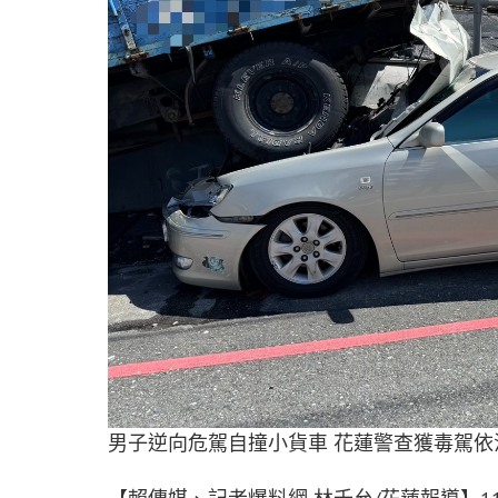
男子逆向危駕自撞小貨車 花蓮警查獲毒駕依法送