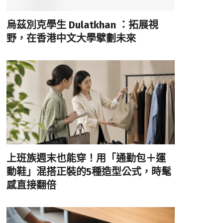
烏茲別克學生 Dulatkhan ：拓展視
野，在香港中文大學擘劃未來
上班族週末也能穿！用「通勤包＋運
動鞋」混搭正裝的5種造型公式，時髦
感直接翻倍