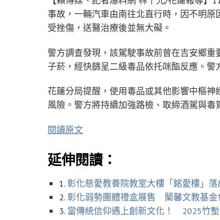
【賴傳媒、記者爆料網 林千允/花蓮報導】1
事故，一輛汽車由南往北直行時，因不明原
受挫傷，送醫治療後並無大礙。
警方調查發現，該駕駛事故前曾在吉安鄉重
子菸，經快篩呈二級毒品依托咪酯反應。警
花蓮分局提醒，使用毒品或其他影響中樞神
風險。警方將持續加強路檢、取締酒駕與毒
閱讀原文
延伸閱讀：
1.
彰化慈愛教養院教室大樓「銘愛樓」落
2.
彰化弱勢團體禮盒展售 蘭馨文教基金
3.
當傳統信仰遇上創新文化！ 2025竹塹中元