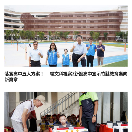
落實高中五大方案！ 楊文科視察2新設高中宣示竹縣教育邁向
新篇章