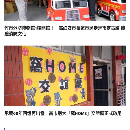
竹市消防博物館1樓開館！ 高虹安市長邀市民走進市定古蹟 體
驗消防文化
承載60年回憶再出發 高市刑大「窩HOME」交誼廳正式啟用