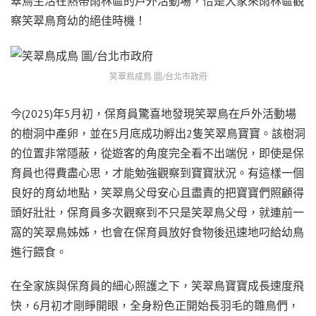
翠鳥生活在熱帶雨林區的戶外活動場，恰是大家來雨林區觀
察笑翠鳥育幼的絕佳時機！
笑翠鳥成鳥 圖/台北市政府
今(2025)年5月初，保育員驚喜地發現笑翠鳥在戶外活動場
的樹洞中產卵，並在5月底成功孵出2隻笑翠鳥寶寶。該樹洞
的位置非常隱蔽，從遊客的角度完全看不出端倪，即使是保
育員也得費盡心思，才能勉強觀察到寶寶狀況。有這樣一個
良好的育幼地點，笑翠鳥父母安心且盡責的把寶寶們照顧得
頭好壯壯，保育員多次觀察到不只是笑翠鳥父母，就連前一
窩的笑翠鳥姊姊，也會在保育員放好食物後迅速地叼給幼鳥
進行餵食。
在全家族與保育員的細心照護之下，笑翠鳥寶寶成長速度飛
快，6月初才剛睜開眼，全身粉色正開始長羽毛的雛鳥們，