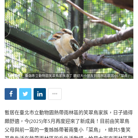
臺北市立動物園笑翠鳥家族添丁 歡迎大小朋友到雨林區觀賞小「菜鳥」
暫居在臺北市立動物園熱帶雨林區的笑翠鳥家族，日子過得
頗舒適，今(2025)年5月再度迎來了新成員！目前由笑翠鳥
父母與前一窩的一隻姊姊帶著兩隻小「菜鳥」，總共5隻笑