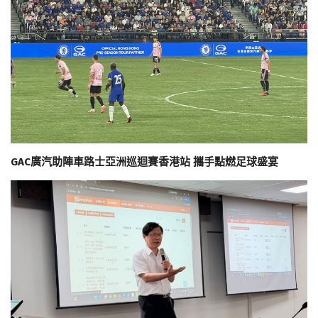
GAC廣汽助陣車路士亞洲巡迴賽香港站 攜手點燃足球盛宴