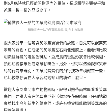
到6月底時就已經離開樹洞內的巢位，長成體型外觀幾乎和
爸媽一模一樣的亞成鳥了。
稍微長大一點的笑翠鳥幼鳥 圖/台北市政府
跟大家分享一個辨識笑翠鳥寶寶們的訣竅，首先可以觀察笑
翠鳥的羽色，在成體的笑翠鳥左右兩側翅膀上，能看到比較
明顯且鮮豔的淺藍色斑點，亞成鳥的斑點形狀會比較模糊、
顏色也會偏米色或略帶咖啡色。另外，也可以透過觀察笑翠
鳥的行為來辨別，笑翠鳥寶寶們的飛行技巧會稍微差一些，
也比較常停留在大家容易觀察到的棲架上發呆。
歡迎大家到臺北市立動物園時，記得到熱帶雨林區看看笑翠
鳥們，建議大家在笑翠鳥戶外活動場多花點時間，仔細地觀
察並找出今年新生的菜鳥們，或許有機會還能聽到笑翠鳥的
招牌笑聲喔！