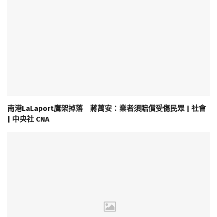
南港LaLaport鷹架掉落 蔣萬安：業者須賠償受傷民眾 | 社會
| 中央社 CNA