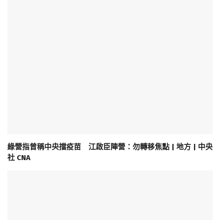
綠營指曾稱中央擋疫苗 江啟臣陣營：勿轉移焦點 | 地方 | 中央
社 CNA