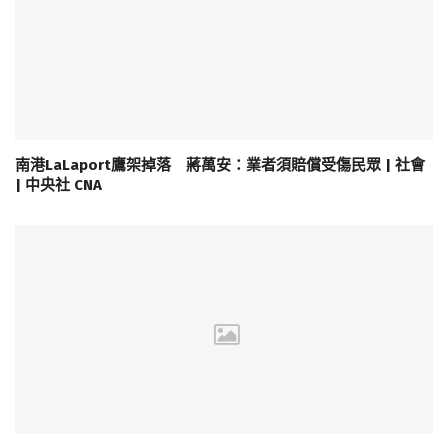
南港LaLaport鷹架掉落 蔣萬安：業者須賠償受傷民眾 | 社會
| 中央社 CNA