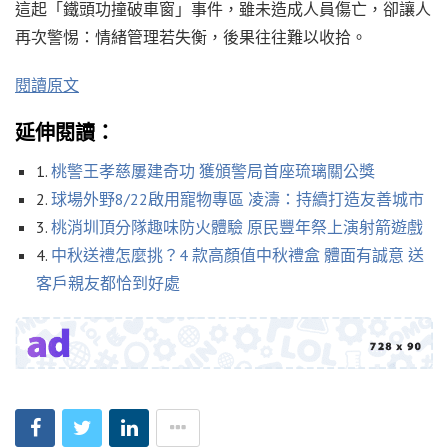
這起「鐵頭功撞破車窗」事件，雖未造成人員傷亡，卻讓人
再次警惕：情緒管理若失衡，後果往往難以收拾。
閱讀原文
延伸閱讀：
1.
桃警王孝慈屢建奇功 獲頒警局首座琉璃關公獎
2.
球場外野8/22啟用寵物專區 凌濤：持續打造友善城市
3.
桃消圳頂分隊趣味防火體驗 原民豐年祭上演射箭遊戲
4.
中秋送禮怎麼挑？4 款高顏值中秋禮盒 體面有誠意 送
客戶親友都恰到好處