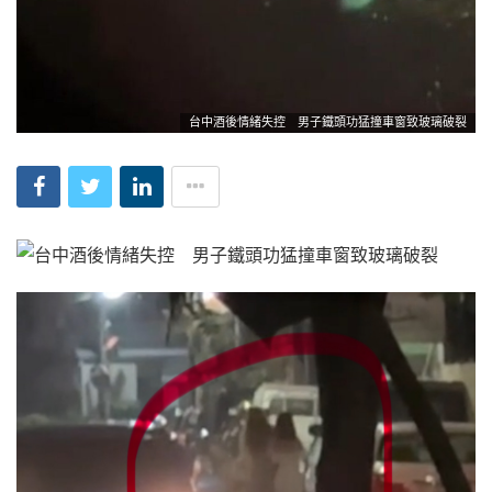
台中酒後情緒失控 男子鐵頭功猛撞車窗致玻璃破裂