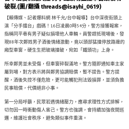
破裂.(圖/翻攝 threads@isayhi_0619)
【賴傳媒、記者爆料網 林千允/台中報導】台中深夜街頭上
演「分手擂台」戲碼！16日凌晨0時54分，警方接獲報案，
指稱同平巷有男子疑似損壞他人車輛。員警趕抵現場後，發
現88年次鄭姓男子酒後情緒激動，竟以頭部猛撞停放路邊的
廂型車窗，硬生生把玻璃撞破，宛如「鐵頭功」上身。
所幸鄭男並未受傷，但車窗碎裂滿地。警方隨即通知車主家
屬到場，對方表示將與鄭男協調賠償，暫不提告。警方提
醒，酒後失控不僅危險，更可能觸犯刑法毀損罪，並須負擔
民事賠償，代價絕非小事。
第一分局呼籲，民眾若遇情緒壓力，應尋求理性方式排解，
切勿因一時衝動傷人害己。警方也強調，會持續加強夜間巡
邏，維護社會秩序，避免類似事件重演。