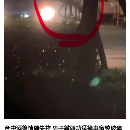
台中酒後情緒失控 男子鐵頭功猛撞車窗致玻璃