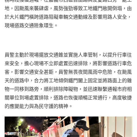
地，因颱風來襲肆虐，風勢強勁導致工地鐵門敞開倒塌，由
於大片鐵門橫跨道路阻礙車輛交通動線及影響用路人安全，
現場道路交通險象環生。
員警主動於現場擺放交通錐並實施人車管制，以提升行車往
來安全，擔心現場不立即處置迅速排除，將影響道路行車危
害，影響交通安全甚鉅，員警無畏夜間風雨中危險，在颱風
天的道路中，合力將工地傾倒鐵門闔上固定並將路面上的雜
物一同移到路旁，順利排除障礙物，並迅速聯繫通報市府相
關單位到場處置排除，道路也恢復順暢正常通行，高度敏捷
的應變能力與為民守護的精神。