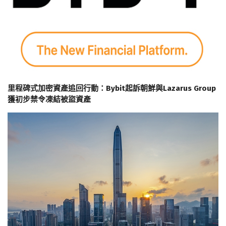
里程碑式加密資產追回行動：Bybit起訴朝鮮與Lazarus Group
獲初步禁令凍結被盜資產