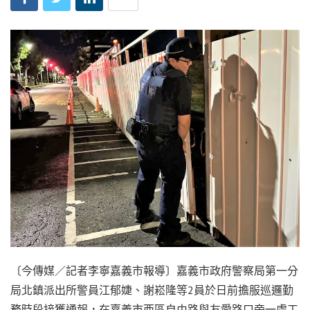
〔今傳媒／記者李寧嘉義市報導〕嘉義市政府警察局第一分
局北鎮派出所警員江郁婕、謝崧隆等2員於日前擔服巡邏勤
務時段接獲通報，在嘉義市西區自由路與友愛路口旁一處工