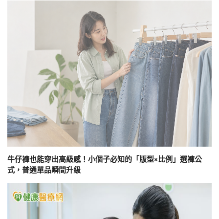
牛仔褲也能穿出高級感！小個子必知的「版型×比例」選褲公
式，普通單品瞬間升級