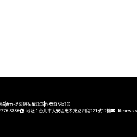
聯絡
合作提案
隱私權政策
作者聲明
訂閱
776-3386
地址：台北市大安區忠孝東路四段221號12樓
lifenews.