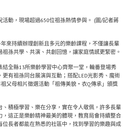
動，現場超過650位祖孫熱情參與。 (圖/記者蔣
多年來持續辦理創新且多元的樂齡課程，不僅讓長輩
過祖孫共學、共演、共創回憶，讓家庭情感更緊密。
集結全縣13所樂齡學習中心齊聚一堂，輪番登場秀
更有祖孫同台展演與互動；搭配LED光影秀、魔術
年祖父母相片徵選活動「祖傳美貌・衣Q傳承」頒獎
台、積極學習、樂在分享，實在令人敬佩，許多長輩
力，這正是樂齡精神最美的體現，教育局會持續整合
每位長者都能在熟悉的社區中，找到學習的樂趣與成