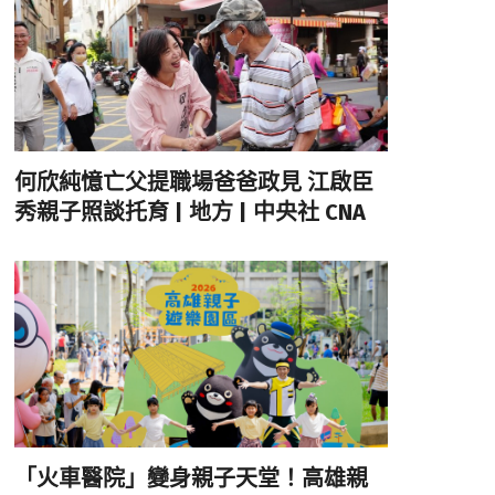
何欣純憶亡父提職場爸爸政見 江啟臣
秀親子照談托育 | 地方 | 中央社 CNA
「火車醫院」變身親子天堂！高雄親