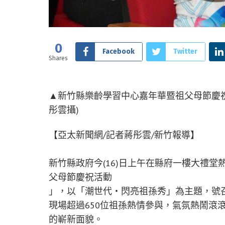
0
Facebook
Twitter
Shares
▲新竹縣樂齡學習中心嘉年華暨祖父母節慶祝活
彤雲攝)
【亞太新聞網/記者蔣彤雲/新竹報導】
新竹縣政府今(16)日上午在縣府一樓大禮堂
父母節慶祝活動
」，以「潮世代‧閃亮祖孫秀」為主題，號
現場超過650位祖孫熱情參與，氣氛熱鬧滾
的嶄新面貌。