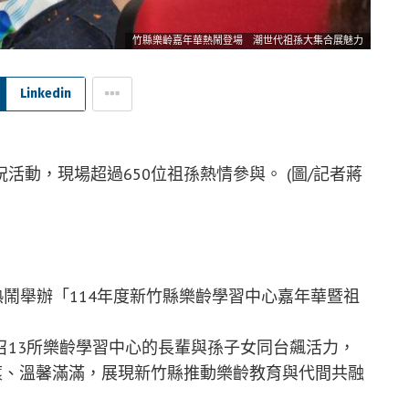
竹縣樂齡嘉年華熱鬧登場 潮世代祖孫大集合展魅力
Linkedin
動，現場超過650位祖孫熱情參與。 (圖/記者蔣
熱鬧舉辦「114年度新竹縣樂齡學習中心嘉年華暨祖
召13所樂齡學習中心的長輩與孫子女同台飆活力，
滾、溫馨滿滿，展現新竹縣推動樂齡教育與代間共融