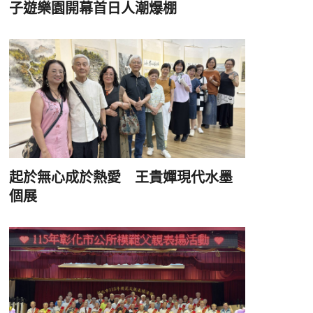
子遊樂園開幕首日人潮爆棚
起於無心成於熱愛 王貴嬋現代水墨
個展