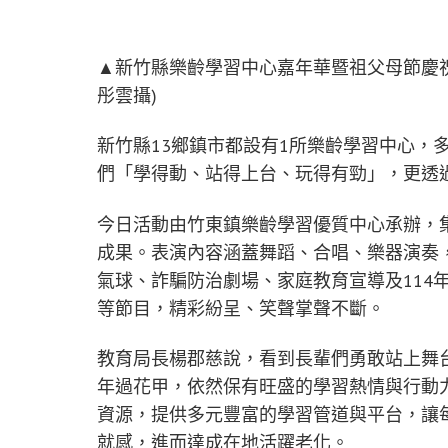
▲新竹縣樂齡學習中心嘉年華暨祖父母節慶祝活
彤雲攝)
新竹縣13鄉鎮市都設有1所樂齡學習中心，
們「學得動、站得上台、玩得有勁」，更透
今日活動由竹東鎮樂齡學習優質中心承辦，
成果。表演內容涵蓋舞蹈、合唱、樂器演奏，
氣球、詐騙防治劇場、家庭教育宣導及114
等節目，精彩紛呈、笑聲掌聲不斷。
教育局長楊郡慈說，看到長輩們勇敢站上舞
年過花甲，依然保有旺盛的學習熱情與行動
資源，提供多元豐富的學習管道與平台，讓
就感，進而達成在地活躍老化。