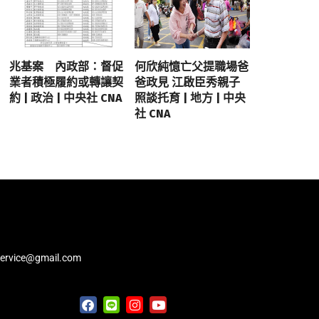
兆基案 內政部：督促
何欣純憶亡父提職場爸
業者積極履約或轉讓契
爸政見 江啟臣秀親子
約 | 政治 | 中央社 CNA
照談托育 | 地方 | 中央
社 CNA
service@gmail.com