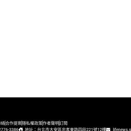
聯絡
合作提案
隱私權政策
作者聲明
訂閱
776-3386
地址：台北市大安區忠孝東路四段221號12樓
lifenews.