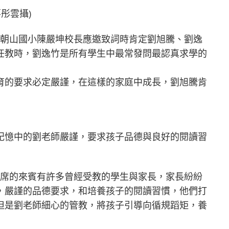
蔣彤雲攝)
市朝山國小陳嚴坤校長應邀致詞時肯定劉旭騰、劉逸
任教時，劉逸竹是所有學生中最常發問最認真求學的
育的要求必定嚴謹，在這樣的家庭中成長，劉旭騰肯
記憶中的劉老師嚴謹，要求孩子品德與良好的閱讀習
出席的來賓有許多曾經受教的學生與家長，家長紛紛
，嚴謹的品德要求，和培養孩子的閱讀習慣，他們打
但是劉老師細心的管教，將孩子引導向循規蹈矩，養