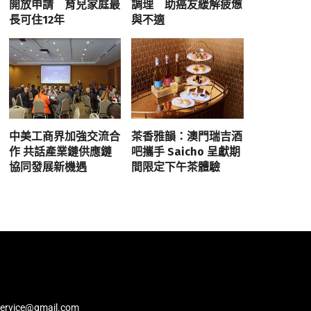
開放申請 育兒家庭最
調理 助癌友緩解疲憊
長可住12年
與不適
中美工商界加強交流合
茶香雅韻：澳門瑞吉酒
作 共話產業鏈供應鏈
吧攜手 Saicho 呈獻期
協同發展新機遇
間限定下午茶體驗
service@gmail.com