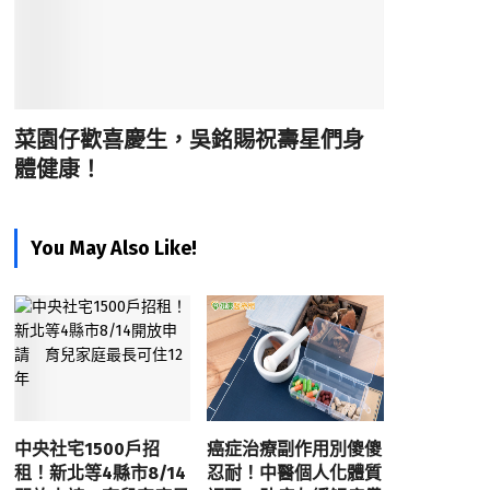
菜園仔歡喜慶生，吳銘賜祝壽星們身
體健康！
You May Also Like!
中央社宅1500戶招
癌症治療副作用別傻傻
租！新北等4縣市8/14
忍耐！中醫個人化體質