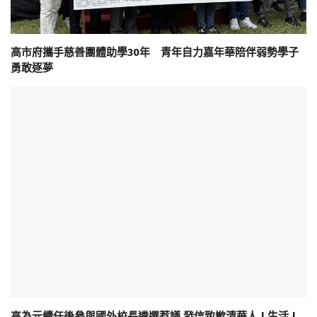
高市府攜手慈善團體助學30年 青年自力嘉年華陪伴弱勢學子
勇敢逐夢
高為元續任後參與國外校長遴選惹議 發信致歉清華人 | 生活 |