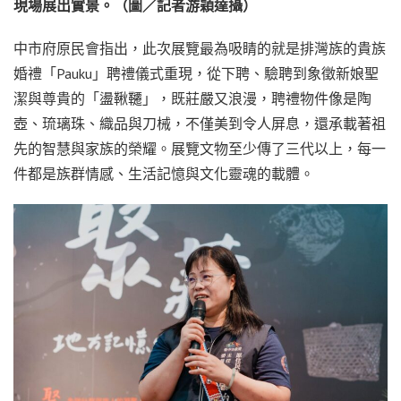
現場展出實景。（圖／記者游穎達攝）
中市府原民會指出，此次展覽最為吸睛的就是排灣族的貴族
婚禮「Pauku」聘禮儀式重現，從下聘、驗聘到象徵新娘聖
潔與尊貴的「盪鞦韆」，既莊嚴又浪漫，聘禮物件像是陶
壺、琉璃珠、織品與刀械，不僅美到令人屏息，還承載著祖
先的智慧與家族的榮耀。展覽文物至少傳了三代以上，每一
件都是族群情感、生活記憶與文化靈魂的載體。