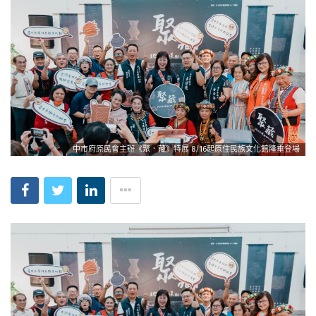
中市府原民會主辦《聚．藏》特展 8/16起原住民族文化館隆重登場