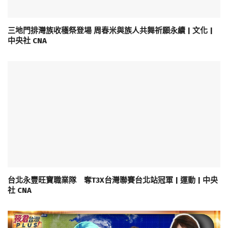
三地門排灣族收穫祭登場 周春米與族人共舞祈願永續 | 文化 |
中央社 CNA
台北永豐旺寶職業隊 奪T3X台灣聯賽台北站冠軍 | 運動 | 中央
社 CNA