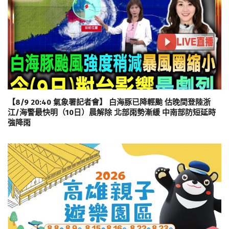
【8/9 20:40 氣象署記者會】 白海豚已降輕颱 估晚間登陸浙
江/海警最快明（10日）晨解除 北部雨勢漸緩 中南部防短延時
強降雨