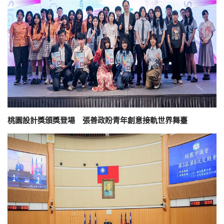
桃園設計獎頒獎登場 張善政盼青年創意接軌世界舞臺