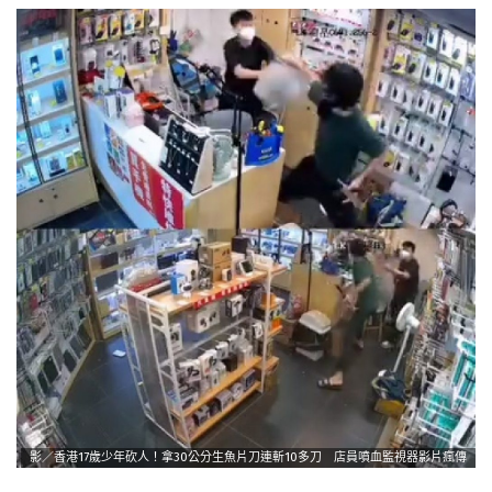
影／香港17歲少年砍人！拿30公分生魚片刀連斬10多刀 店員噴血監視器影片瘋傳