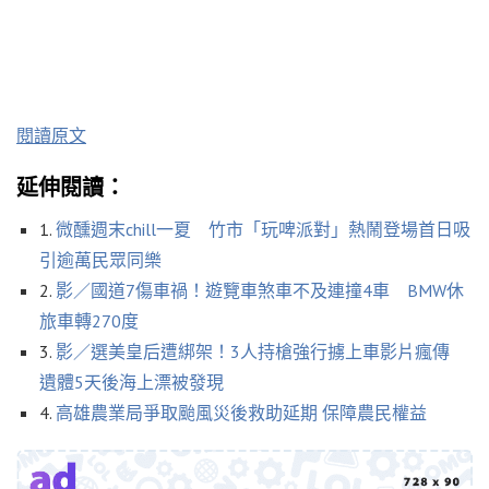
閱讀原文
延伸閱讀：
1.
微醺週末chill一夏 竹市「玩啤派對」熱鬧登場首日吸
引逾萬民眾同樂
2.
影／國道7傷車禍！遊覽車煞車不及連撞4車 BMW休
旅車轉270度
3.
影／選美皇后遭綁架！3人持槍強行擄上車影片瘋傳
遺體5天後海上漂被發現
4.
高雄農業局爭取颱風災後救助延期 保障農民權益