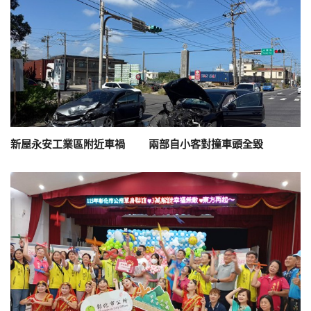
新屋永安工業區附近車禍 兩部自小客對撞車頭全毀