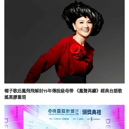
帽子歌后鳳飛飛解封15年傳說級母帶 《鳳聲再續》經典台語歌
謠黑膠重現