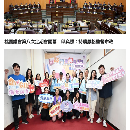
桃園議會第八次定期會開幕 邱奕勝：持續嚴格監督市政