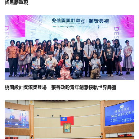
謠黑膠重現
桃園設計獎頒獎登場 張善政盼青年創意接軌世界舞臺