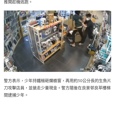
推開趁機逃跑。
警方表示，少年持鐵槌砸爛櫥窗，再用約30公分長的生魚片
刀攻擊店員，並搶走少量現金。警方隨後在良景邨良萃樓梯
間逮捕少年。