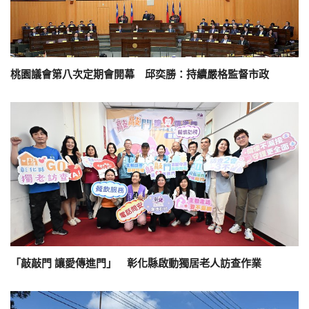
桃園議會第八次定期會開幕 邱奕勝：持續嚴格監督市政
「敲敲門 讓愛傳進門」 彰化縣啟動獨居老人訪查作業