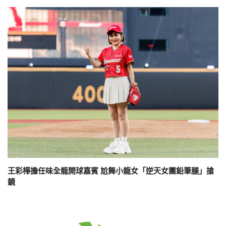
王彩樺擔任味全龍開球嘉賓 尬舞小龍女「逆天女團鉛筆腿」搶
鏡