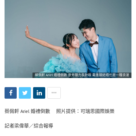
蔡佩軒 Ariel 婚禮倒數 意外接力長針眼 戴墨鏡結婚也是一種浪漫
蔡佩軒 Ariel 婚禮倒數 照片提供：可瑞思國際娛樂
記者梁偉華／綜合報導