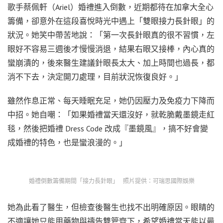
歌手蔡佩軒（Ariel）婚禮進入倒數，近期都待在加拿大全心
籌備，卻意外在這段喜悅時光中遇上「雙眼接力長針眼」的
狀況。她笑中帶苦地說：「第一次長針眼真的很不習慣，左
眼好不容易三週後才慢慢消退，結果右眼又接棒，內心真的
蠻崩潰的，後來醫生建議針眼長太大、加上時間也過長，都
消不下去，決定開刀處理，目前狀況恢復良好。」
雖然作息正常、每天睡眠充足，她仍因壓力及免疫力下降而
中招。她自嘲：「如果婚禮當天還沒好，就乾脆戴墨鏡走紅
毯，然後把婚禮 Dress Code 改成『墨鏡風』，搞不好會變
成婚禮的特色，也是蠻浪漫的。」
婚禮倒數籌備期間「接力長針眼」 照片提供：可瑞思國際娛樂
她為此看了醫生，但檢查後醫生也找不出明確原因。眼睛的
不適讓她只能用藥物與禱告雙管齊下，希望婚禮當天能以最