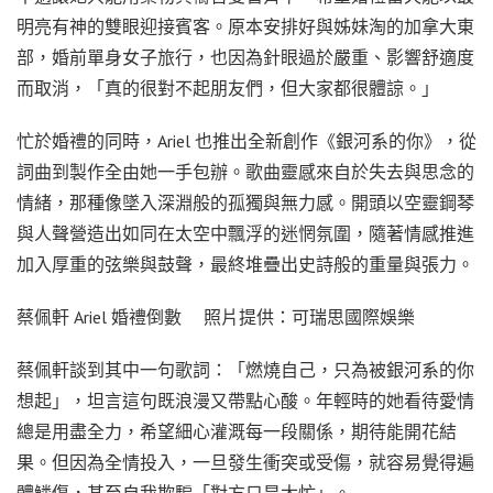
明亮有神的雙眼迎接賓客。原本安排好與姊妹淘的加拿大東
部，婚前單身女子旅行，也因為針眼過於嚴重、影響舒適度
而取消，「真的很對不起朋友們，但大家都很體諒。」
忙於婚禮的同時，Ariel 也推出全新創作《銀河系的你》，從
詞曲到製作全由她一手包辦。歌曲靈感來自於失去與思念的
情緒，那種像墜入深淵般的孤獨與無力感。開頭以空靈鋼琴
與人聲營造出如同在太空中飄浮的迷惘氛圍，隨著情感推進
加入厚重的弦樂與鼓聲，最終堆疊出史詩般的重量與張力。
蔡佩軒 Ariel 婚禮倒數 照片提供：可瑞思國際娛樂
蔡佩軒談到其中一句歌詞：「燃燒自己，只為被銀河系的你
想起」，坦言這句既浪漫又帶點心酸。年輕時的她看待愛情
總是用盡全力，希望細心灌溉每一段關係，期待能開花結
果。但因為全情投入，一旦發生衝突或受傷，就容易覺得遍
體鱗傷，甚至自我欺騙「對方只是太忙」。