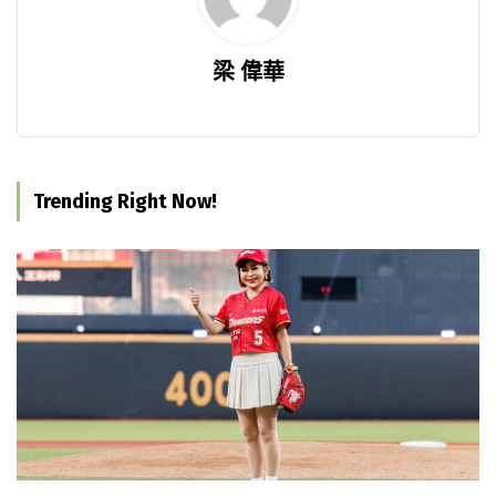
梁 偉華
Trending Right Now!