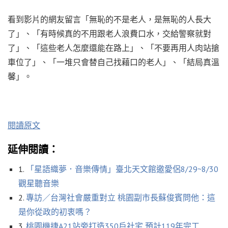
看到影片的網友留言「無恥的不是老人，是無恥的人長大
了」、「有時候真的不用跟老人浪費口水，交給警察就對
了」、「這些老人怎麼還能在路上」、「不要再用人肉站搶
車位了」、「一堆只會替自己找藉口的老人」、「結局真溫
馨」。
閱讀原文
延伸閱讀：
1.
「星語織夢．音樂傳情」臺北天文館邀愛侶8/29~8/30
觀星聽音樂
2.
專訪／台灣社會嚴重對立 桃園副市長蘇俊賓問他：這
是你從政的初衷嗎？
3.
桃園機捷A21站旁打造350戶社宅 預計119年完工