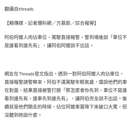
翻攝自threads
【賴傳媒、記者爆料網／方慕辰／綜合報導】
阿伯阿嬤人肉佔車位，駕駛直接報警，警到場後說「車位不
是誰看到誰先有」，讓阿伯阿嬤說不出話。
網友在Threads發文指出，遇到一對阿伯阿嬤人肉佔車位，
直接報警請警察來，阿伯不滿駕駛年輕氣盛，還說他們的車
在對面，結果直接被警打臉「那怎麼會你先到，車位不是誰
看到誰先有，誰車先到誰先有」，讓阿伯完全說不出話。後
續就是他們開走的時候，佔位阿嬤車窗降下來破口大罵，但
沒聽到她說什麼。