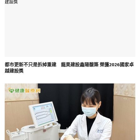
都市更新不只是拆掉重建 龍昊建設鑫陽馥築 榮獲2026國家卓
越建設獎