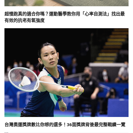
超慢跑真的適合你嗎？運動醫學教你用「心率自測法」找出最
有效的抗老有氧強度
台灣奧運獎牌數比你想的還多！36面獎牌背後最完整戰績一覽