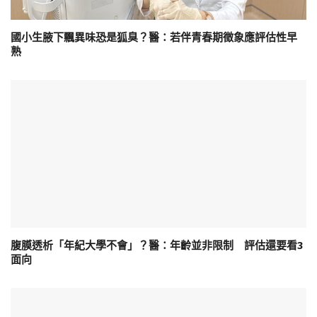
國小生腋下飄異味恐是狐臭？醫：若伴青春期徵象應評估性早
熟
腹膜透析「年紀大學不會」？醫：年齡並非限制 評估還要看3
面向