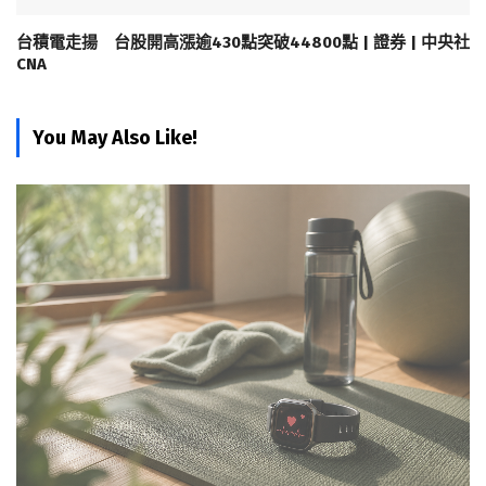
台積電走揚 台股開高漲逾430點突破44800點 | 證券 | 中央社
CNA
You May Also Like!