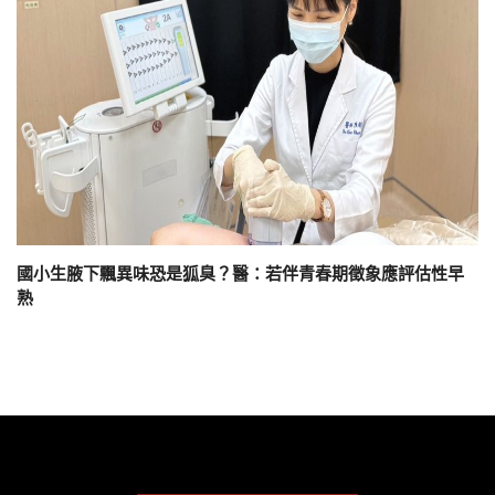
國小生腋下飄異味恐是狐臭？醫：若伴青春期徵象應評估性早
熟