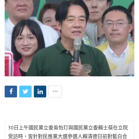
30日上午國民黨立委吳怡玎與國民黨立委賴士葆在立院
受訪時，皆針對民進黨大選參選人賴清德日前對藍白合