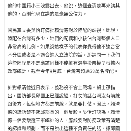
他的中國籍小三洩露出去。他說，這個查清楚再來講其
他的，否則他現在講的是毫無公信力。
國民黨立委吳怡玎痛批賴清德對於陸配的歧視。她說，
陸配在台灣有多少，她們的配偶和小孩佔台灣整個人口
非常高的比例。如果說這樣子的代表你覺得他不適合當
不分區或者是不適合進入立法院的話，那請問一下我們
這些陸配是不是應該同樣不能擁有選舉投票權？根據內
政部統計，截至今年9月底，台灣有超過38萬名陸配。
針對賴清德近日表示，義務役不會上戰場。賴士葆指
出，國防部長邱國正已經說過，打仗的話台灣沒有前線
跟後方，每個地方都是前線，就是要打仗。因此，賴清
德的講話禁不起邱部長的一個反駁。吳怡玎認為，賴清
德一個要競選三軍統帥的人，應該要對防務政策有清楚
的認識和規劃，而不是說出這種不負責任的話，讓邱國