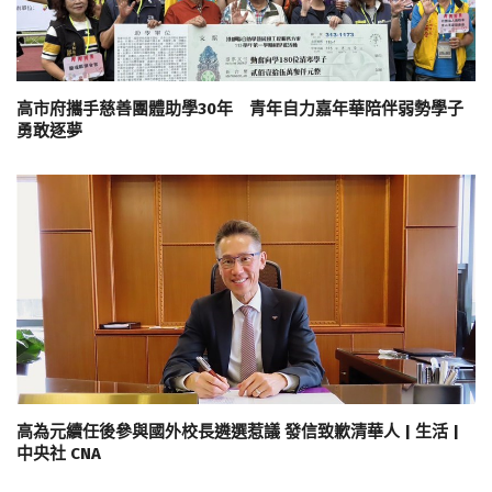
高市府攜手慈善團體助學30年 青年自力嘉年華陪伴弱勢學子
勇敢逐夢
高為元續任後參與國外校長遴選惹議 發信致歉清華人 | 生活 |
中央社 CNA