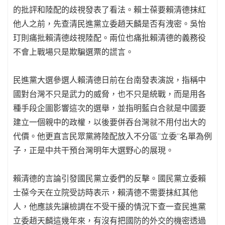
的批評和陸配的歧視發表了看法。賴士葆要賴清德抹紅
他人之前，先查清民進黨立委趙天麟是否有洩密。吳怡
玎則痛批賴清德歧視陸配。兩位也痛批賴清德的義務役
不會上戰場只是欺騙選票的謊言。
民進黨大選參選人賴清德日前在台南發表演說，指稱中
國對台灣不只是武力的威脅，也不只是統戰，而是用各
種手段企圖影響這次的選舉，並指明藍白合就是中國要
建立一個親中的政權，以後要併吞台灣就不用付出大的
代價。他更直言民眾黨將陸配放入不分區“立委”名單為例
子，正是中共干預台灣明年大選野心的展現。
賴清德的言論引發國民黨立委們的反擊。國民黨立委賴
士葆今天在立院受訪時表示，賴清德不需要抹紅其他
人，他應該先讓檢調在不受干擾的情況下查一查民進黨
立委趙天麟這幾年來，有沒有把國防的外交的機密透過