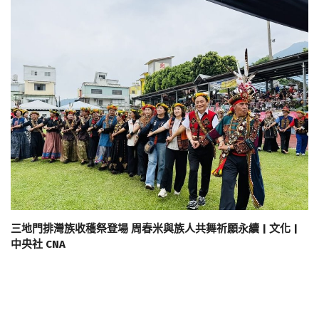
三地門排灣族收穫祭登場 周春米與族人共舞祈願永續 | 文化 |
中央社 CNA