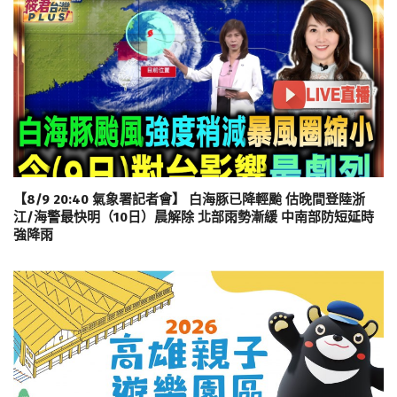
【8/9 20:40 氣象署記者會】 白海豚已降輕颱 估晚間登陸浙
江/海警最快明（10日）晨解除 北部雨勢漸緩 中南部防短延時
強降雨