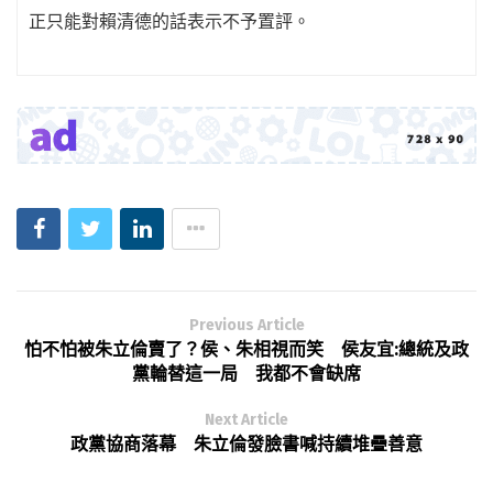
正只能對賴清德的話表示不予置評。
Previous Article
怕不怕被朱立倫賣了？侯、朱相視而笑 侯友宜:總統及政
黨輪替這一局 我都不會缺席
Next Article
政黨協商落幕 朱立倫發臉書喊持續堆疊善意