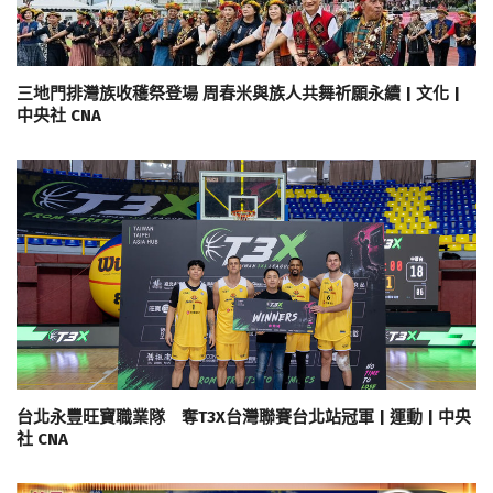
三地門排灣族收穫祭登場 周春米與族人共舞祈願永續 | 文化 |
中央社 CNA
台北永豐旺寶職業隊 奪T3X台灣聯賽台北站冠軍 | 運動 | 中央
社 CNA