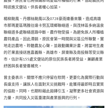
農損，原民會也將採購那瑪夏區所種植的芒果，協助農民同
時送進文健站，供長者暖心加菜。
楊柳颱風、丹娜絲颱風以及0728豪雨連番來襲，造成高雄
市那瑪夏區瑪雅往達卡努瓦環鄉聯絡道，與茂林區多納溫泉
聯絡道多處聯絡道路中斷，農作物受損，為避免族人所種植
農特產品，因此滯銷，原民會第一時間與災區公所聯繫，實
地走訪農地、聆聽農友心聲，並啟動購果計畫，將當地生產
的芒果直接送進嘉義縣、高雄市、屏東縣及南投縣等受災縣
市，估計有155處文健站的原住民族長者將受益，兼顧產業
紓困與長者營養補充。
曾主委表示，關懷不應只停留在慰問，更要化為實際行動與
長遠支持，讓族人在面對天災挑戰時，能獲得最即時且實質
的協助。同時，也期盼藉此拋磚引玉，凝聚更多社會資源與
力量，共同投入災區重建與產業振興的行列。