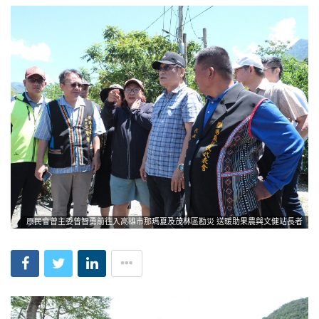
原民會曾主委曾智勇前往入高雄市那瑪夏及茂林區勘災 送暖助果農與文健站長者