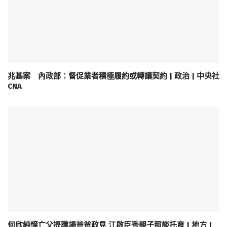
兆基案 內政部：督促業者積極履約或轉讓契約 | 政治 | 中央社
CNA
何欣純憶亡父提職場爸爸政見 江啟臣秀親子照談托育 | 地方 |