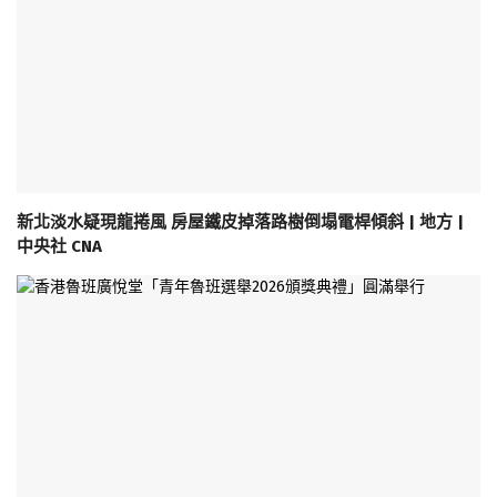
新北淡水疑現龍捲風 房屋鐵皮掉落路樹倒塌電桿傾斜 | 地方 |
中央社 CNA