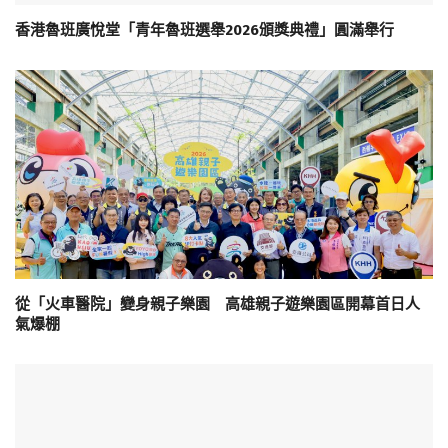
香港魯班廣悅堂「青年魯班選舉2026頒獎典禮」圓滿舉行
從「火車醫院」變身親子樂園 高雄親子遊樂園區開幕首日人
氣爆棚