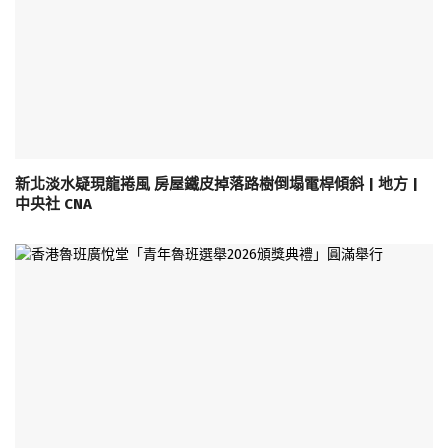
新北淡水疑現龍捲風 房屋鐵皮掉落路樹倒塌電桿傾斜 | 地方 |
中央社 CNA