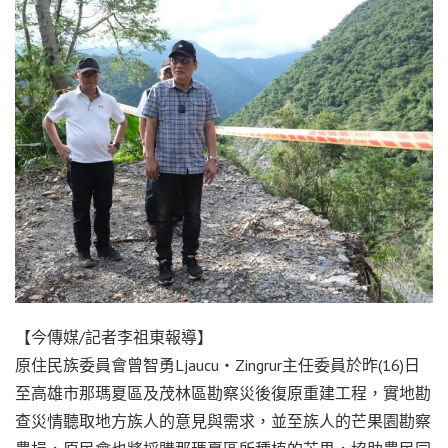
【今傳媒/記者李祖東報導】
原住民族委員會曾智勇Ljaucu‧Zingrur主任委員於昨(16)日
至高雄市那瑪夏區及茂林區勘察災後復原重建工程，實地勘
查災情聽取地方族人的意見與需求，並至族人的芒果園勘察