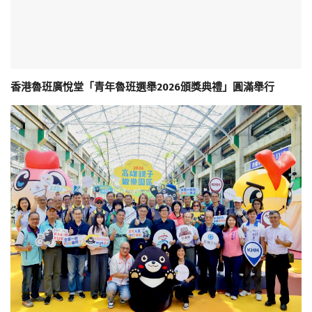
香港魯班廣悅堂「青年魯班選舉2026頒獎典禮」圓滿舉行