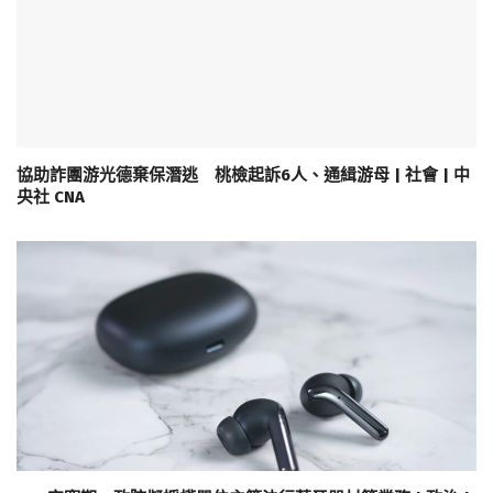
協助詐團游光德棄保潛逃 桃檢起訴6人、通緝游母 | 社會 | 中
央社 CNA