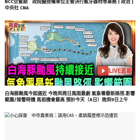
NCC空窗期 政院擬授權單位主管決行藍牙器材等業務 | 政治 |
中央社 CNA
白海豚颱風今起逼近 今晚到周日風雨最劇 氣象署最新路徑.影響
範圍/陸警時機 馬祖機會最高 預計今天（8日）晚到9日上午