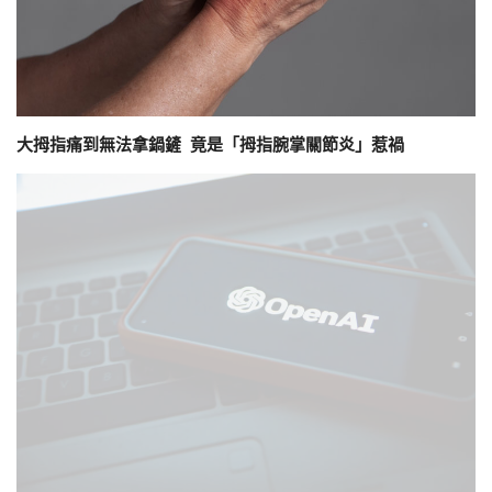
大拇指痛到無法拿鍋鏟 竟是「拇指腕掌關節炎」惹禍