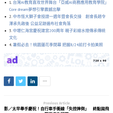
1.
台灣AI教育直攻世界舞台「亞威AI商務應用教育學院」
Core dream夢想引擎震撼出擊
2.
中市恆大獅子會授證一週年暨會長交接 創會長趙令
澤承先啟後 公益足跡遍布社會角落
3.
中壢仁海宮慶祝建宮200周年 親子彩繪水燈傳承傳統
文化
4.
暑假必去！桃園蓮花季閉幕 把握8/24前打卡拍美照
Previous Article
影／太早舉手慶祝！自行車手衝線「失控摔倒」 終點拋飛