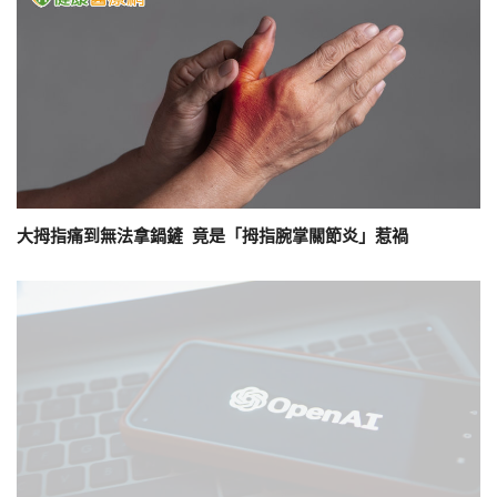
大拇指痛到無法拿鍋鏟 竟是「拇指腕掌關節炎」惹禍