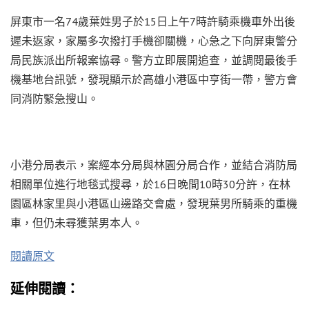
屏東市一名74歲葉姓男子於15日上午7時許騎乘機車外出後
遲未返家，家屬多次撥打手機卻關機，心急之下向屏東警分
局民族派出所報案協尋。警方立即展開追查，並調閱最後手
機基地台訊號，發現顯示於高雄小港區中亨街一帶，警方會
同消防緊急搜山。
小港分局表示，案經本分局與林園分局合作，並結合消防局
相關單位進行地毯式搜尋，於16日晚間10時30分許，在林
園區林家里與小港區山邊路交會處，發現葉男所騎乘的重機
車，但仍未尋獲葉男本人。
閱讀原文
延伸閱讀：