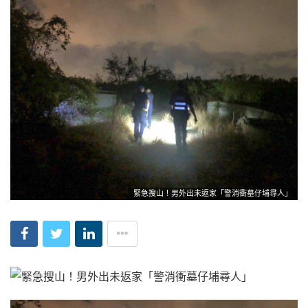
緊急搜山！男外出未返家「警消衝墓仔埔尋人」