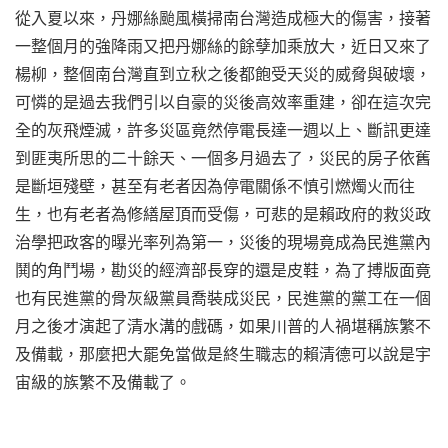
從入夏以來，丹娜絲颱風橫掃南台灣造成極大的傷害，接著
一整個月的強降雨又把丹娜絲的餘孽加乘放大，近日又來了
楊柳，整個南台灣直到立秋之後都飽受天災的威脅與破壞，
可憐的是過去我們引以自豪的災後高效率重建，卻在這次完
全的灰飛煙滅，許多災區竟然停電長達一週以上、斷訊更達
到匪夷所思的二十餘天、一個多月過去了，災民的房子依舊
是斷垣殘壁，甚至有老者因為停電關係不慎引燃燭火而往
生，也有老者為修繕屋頂而受傷，可悲的是賴政府的救災政
治學把政客的曝光率列為第一，災後的現場竟成為民進黨內
鬨的角鬥場，勘災的經濟部長穿的還是皮鞋，為了搏版面竟
也有民進黨的骨灰級黨員喬裝成災民，民進黨的黨工在一個
月之後才演起了清水溝的戲碼，如果川普的人禍堪稱族繁不
及備載，那麼把大罷免當做是終生職志的賴清德可以說是宇
宙級的族繁不及備載了。