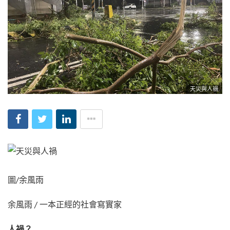
天災與人禍
圖/
余
風雨
余風雨 / 一本正經的社會寫實家
人禍？