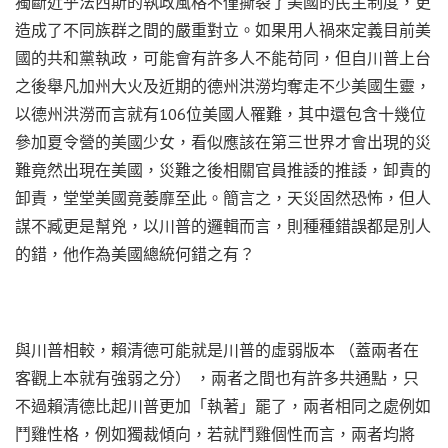
獨斷近乎法西斯的執政風格不僅撕裂了美國的民主制度，更
造成了不同族群之間的嚴重對立。如果用人禍來定義目前美
國的共和黨執政，可能會有許多人不能苟同，但自川普上台
之後舉凡加州大火及近期的德州洪澇均奪走不少美國生靈，
以德州洪澇而言就有106位美國人罹難，其中還包含十幾位
參加夏令營的美國少女，看似應該在第三世界才會出現的災
難竟然出現在美國，災難之後相關官員推諉的推諉，卸責的
卸責，堂堂美國竟萎靡至此。簡言之，天災固然恐怖，但人
謀不臧更是幫兇，以川普的邏輯而言，則種種錯誤都是別人
的錯，他作為美國總統何錯之有？
與川普相較，賴清德可能就是川普的虛弱版本 （蓋兩者在
客觀上本就有強弱之分） ，兩者之間也有許多共通點，只
不過賴清德比起川普更加「執著」罷了，兩者相同之處例如
鬥雞性格，例如獨裁傾向，若就鬥雞個性而言，兩者均將