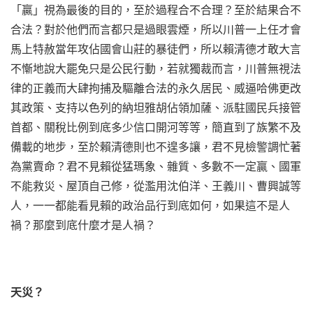
「贏」視為最後的目的，至於過程合不合理？至於結果合不
合法？對於他們而言都只是過眼雲煙，所以川普一上任才會
馬上特赦當年攻佔國會山莊的暴徒們，所以賴清德才敢大言
不慚地說大罷免只是公民行動，若就獨裁而言，川普無視法
律的正義而大肆拘捕及驅離合法的永久居民、威逼哈佛更改
其政策、支持以色列的納坦雅胡佔領加薩、派駐國民兵接管
首都、關稅比例到底多少信口開河等等，簡直到了族繁不及
備載的地步，至於賴清德則也不遑多讓，君不見檢警調忙著
為黨賣命？君不見賴從猛瑪象、雜質、多數不一定贏、國軍
不能救災、屋頂自己修，從濫用沈伯洋、王義川、曹興誠等
人，一一都能看見賴的政治品行到底如何，如果這不是人
禍？那麼到底什麼才是人禍？
天災？