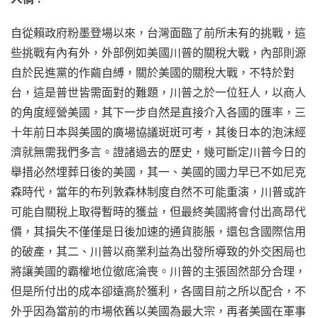
自從賴政府粉墨登場以來，台灣面臨了前所未有的挑戰，這
些挑戰有內有外，外部例如美國川普的關稅大戰，內部則源
自於民進黨的作繭自縛，關於美國的關稅大戰，不特於對
台，這是普世皆需面對的難題，川普之於一位狂人，以商人
的角度經營美國，其下一步自然是直接介入各國的匯率，三
十年前日本與美國的廣場協議斑斑可考，其後日本的泡沫經
濟就無需我們多言。證諸過去的歷史，幾可斷定川普今日的
舉措必然埋葬日後的美國，其一、美國的國力早已不如尼克
森時代，當年的布列敦森林制度自然不可能重演，川普或許
可能自關稅上取得暫時的獲益，但最終美國將會付出高昂代
價，其損失不僅僅是日後加速的通貨膨脹，還包含國際信用
的破產，其二、川普以商業利益為出發所導致的外交困局也
將讓美國的霸權地位徹底淪喪。川普的主張固然部分合理，
但是所付出的成本卻遠高於獲利，各國目前之所以配合，不
外乎因為當前的市場依舊以美國為最大宗，再者美國在軍事