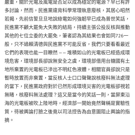
嚴重，關於光電及風電是否足以成為穩定的電源？早已有許
多討論，然而，民進黨違背科學常理執意廢核，其居心昭然
若揭，先前信誓旦旦地說綠電如何強韌早已成為普世笑話，
民進黨不顧大罷免大失敗的結局，持續主張公投反核與推動
其他的七位立委的大罷免，筆者認為其結果也會如同726一
般，只不過賴清德與民進黨不可能反省，我們只要看看最近
它們的表現也能一目瞭然 —— 堆積如山的光電板已經造成環
境危害，環境部長卻說無安全之虞，環境部借用台糖國有土
地所棄置的光電板已滲出不明紅色液體，相關官員卻說只是
暫時放置而非棄置，當反核人士口口聲聲說核廢料無法處理
的當下，民進黨政府對於已然形成環境災害的光電板卻視若
無睹，核廢料無法處理？這又是當今的笑話一則，當屏東沿
海的光電板被吹上陸地時，經濟部一開始竟然聲稱是實驗性
質，待被輿論打臉之後竟以司法控告為由意圖阻止輿論的指
摘。