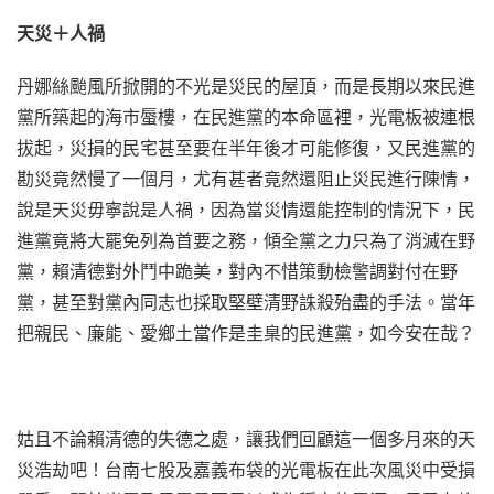
天災＋人禍
丹娜絲颱風所掀開的不光是災民的屋頂，而是長期以來民進
黨所築起的海市蜃樓，在民進黨的本命區裡，光電板被連根
拔起，災損的民宅甚至要在半年後才可能修復，又民進黨的
勘災竟然慢了一個月，尤有甚者竟然還阻止災民進行陳情，
說是天災毋寧說是人禍，因為當災情還能控制的情況下，民
進黨竟將大罷免列為首要之務，傾全黨之力只為了消滅在野
黨，賴清德對外鬥中跪美，對內不惜策動檢警調對付在野
黨，甚至對黨內同志也採取堅壁清野誅殺殆盡的手法。當年
把親民、廉能、愛鄉土當作是圭臬的民進黨，如今安在哉？
姑且不論賴清德的失德之處，讓我們回顧這一個多月來的天
災浩劫吧！台南七股及嘉義布袋的光電板在此次風災中受損