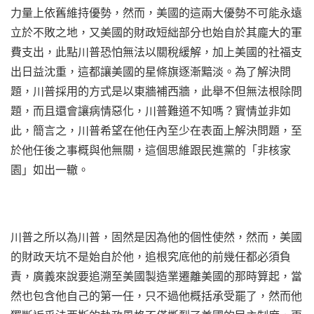
力量上依舊維持優勢，然而，美國的這兩大優勢不可能永遠
立於不敗之地，又美國的財政短絀部分也始自於其龐大的軍
費支出，此點川普恐怕無法以關稅緩解，加上美國的社福支
出日益沈重，這都讓美國的星條旗逐漸黯淡。為了解決問
題，川普採用的方式是以東牆補西牆，此舉不但無法根除問
題，而且還會讓病情惡化，川普難道不知嗎？實情並非如
此，簡言之，川普希望在他任內至少在表面上解決問題，至
於他任後之事概與他無關，這個思維跟民進黨的「非核家
園」如出一轍。
川普之所以為川普，固然是因為他的個性使然，然而，美國
的財政天坑不是始自於他，追根究底他的前幾任都必須負
責，廣義來說要追溯至美國製造業遷離美國的那時算起，當
然也包含他自己的第一任，只不過他概括承受罷了，然而他