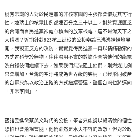
稍有常識的人對於民進黨的非核家園的主張都會懷疑其可行
性，連瑞士的核電比例都達百分之三十以上，對於資源匱乏
的台灣而言民進黨卻處心積慮的放棄核電，這不是滑天下之
大稽嗎？近期針對823核三延役的公投辯論已沸沸揚揚地展
開，我觀正反方的攻防，實實覺得民進黨一再以情緒勒索的
方式置科學於無物，往往濫用不實的數據企圖讓他們的綠電
洗白錢伎倆繼續下去，如果我們無法阻止他們，則燃煤比例
只會增加，台灣的空汙將成為世界級的笑柄，已經形同破產
的台電只能以政治正確的方式繼續營運，整個台灣也將邁向
「非常家園」。
觀諸民進黨蔡英文時代的公投，筆者只能說以賴清德的個性
恐怕也會蕭規曹隨，他們雖然是水火不容的政敵，但對於政