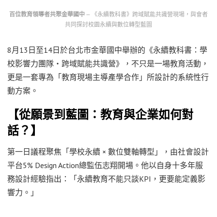
百位教育領導者共聚金華國中
— 《永續教科書》跨域賦能共識營現場，與會者
共同探討校園永續與數位轉型藍圖
8月13日至14日於台北市金華國中舉辦的《永續教科書：學
校影響力團隊・跨域賦能共識營》，不只是一場教育活動，
更是一套專為「教育現場主導產學合作」所設計的系統性行
動方案。
【從願景到藍圖：教育與企業如何對
話？】
第一日議程聚焦「學校永續 × 數位雙軸轉型」，由社會設計
平台5% Design Action總監伍志翔開場。他以自身十多年服
務設計經驗指出：「永續教育不能只談KPI，更要能定義影
響力。」