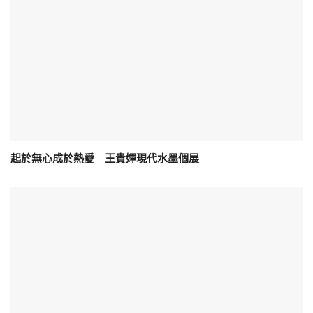
起於無心成於熱愛 王貴嬋現代水墨個展