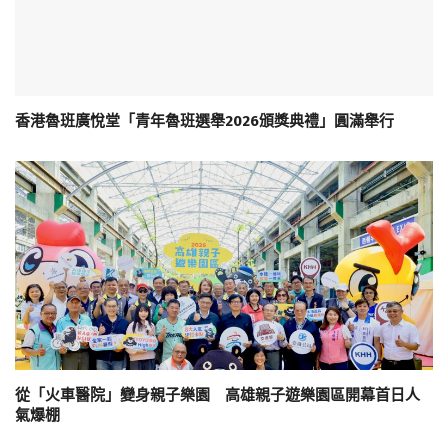
香港魯班廣悅堂「青年魯班選舉2026頒獎典禮」圓滿舉行
從「火車醫院」變身親子樂園 高雄親子遊樂園區開幕首日人
氣爆棚