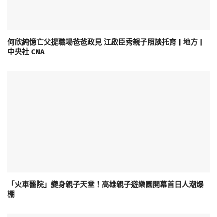
何欣純憶亡父提職場爸爸政見 江啟臣秀親子照談托育 | 地方 |
中央社 CNA
「火車醫院」變身親子天堂！高雄親子遊樂園開幕首日人潮爆
棚