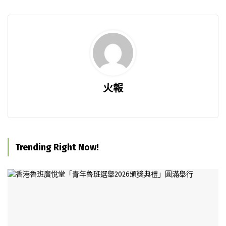
火報
Trending Right Now!