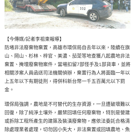
【今傳媒/記者李祖東報導】
防堵非法廢棄物棄置，高雄市環保局自去年以來，陸續在旗
山、岡山、杉林、梓官、美濃、茄萣等地查獲八起農地非法
棄置、掩埋廢棄物案件，當場扣留7部怪手及1部貨車，並將
相關涉案人員函送司法機關偵辦，棄置行為人將面臨一年以
上五年以下有期徒刑，得併科新台幣一千五百萬元以下罰
金。
環保局強調，農地是不可替代的生存資源，一旦遭破壞難以
回復，除了純淨土壤外，嚴禁回填任何廢棄物，特別是營建
或拆除工程所產生的建築及裝潢廢棄物，應依法委託合格清
除處理業者處理，切勿因小失大，非法棄置或回填農地、魚