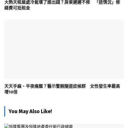
大熱天租屋處冷氣壞了誰出錢？房東遲遲不修 「這情況」修
繕費可抵租金
天天手麻、半夜痛醒？醫示警腕隧道症候群 女性發生率最高
增10倍
You May Also Like!