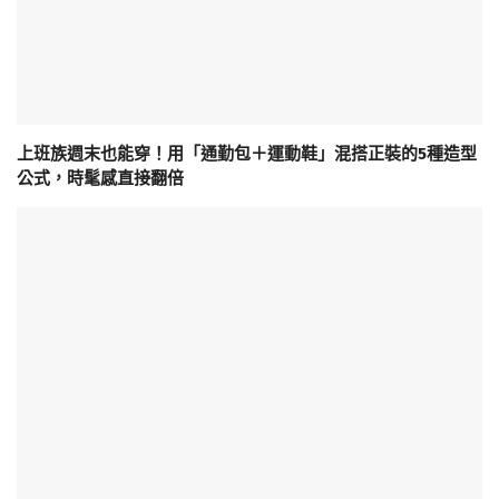
上班族週末也能穿！用「通勤包＋運動鞋」混搭正裝的5種造型
公式，時髦感直接翻倍