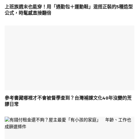
上班族週末也能穿！用「通勤包＋運動鞋」混搭正裝的5種造型
公式，時髦感直接翻倍
參考書藏哪裡才不會被督學查到？台灣補課文化40年沒變的荒
謬日常