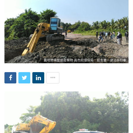
農地禁填營建廢棄物 高市府環保局：經查獲一律法辦扣車