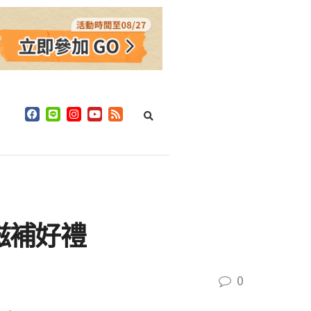
滋補好禮
0