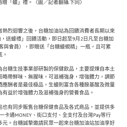
再贈「蠔」禮。〈圖／記者翻攝.下同〉
者熱烈迴響之後，台糖加油站為回饋消費者長期以來
油，送蠔禮」回饋活動，即日起至9月2日凡至台糖加
顧客與會員），即贈送「台糖蠔蜆精」一瓶，且可累
底。
為台糖生技事業部研製的保健飲品，主要提煉自本土
而略帶鮮味、無腥味，可滋補強身，增強體力，調節
酒應酬者是最佳極品，生蠔則富含各種胺基酸及微量
為有益於增強體力及滋補強身的營養食品。
站也有同步販售台糖保健食品及各式商品，並提供多
y、一卡通MONEY、街口支付、全支付及台灣Pay等行
多元。台糖誠摯邀請民眾一起來台糖加油站加油享好