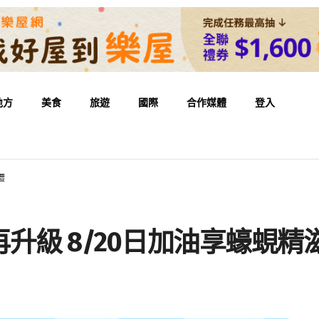
地方
美食
旅遊
國際
合作媒體
登入
禮
升級 8/20日加油享蠔蜆精