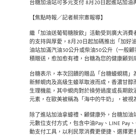
台糖加油站可多元支付 8月20日起進站加油
【焦點時報／記者蔡宗憲報導】
繼「加油送葡萄糖胺飲」活動受到廣大消費
的支持與厚愛，8月20日起加碼推出「加好
油站加滿汽油30公升或柴油50公升（一般
積贈送，愈加愈有禮，台糖為您的健康顧到
台糖表示，本次回饋的贈品「台糖蠔蜆精」
新鮮蜆肉及高級生蠔萃取液而成，香濃甘醇
生理機能，其中蜆肉對於操勞過度或長期飲
元素，在歐美被稱為「海中的牛奶」，被視
除了進站加油拿蠔禮、顧健康外，台糖加油
元數位支付方式，包含中油Pay、LINE Pa
動支付工具，以利民眾消費更便捷、選擇更