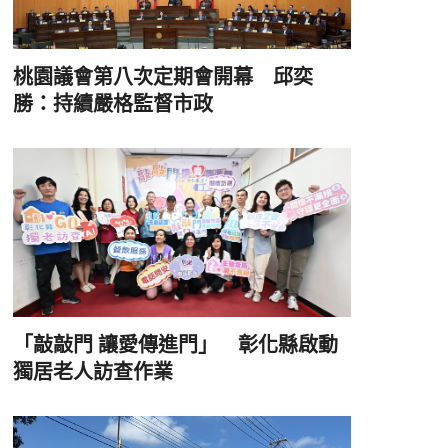
桃園議會第八次定期會開幕 邱奕
勝：持續嚴格監督市政
「敲敲門 讓愛傳進門」 彰化縣啟動
獨居老人訪查作業