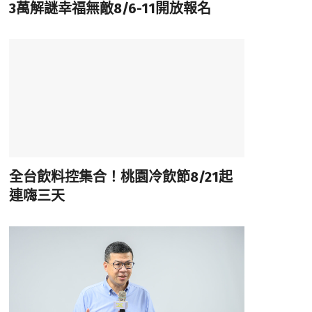
3萬解謎幸福無敵8/6-11開放報名
全台飲料控集合！桃園冷飲節8/21起
連嗨三天