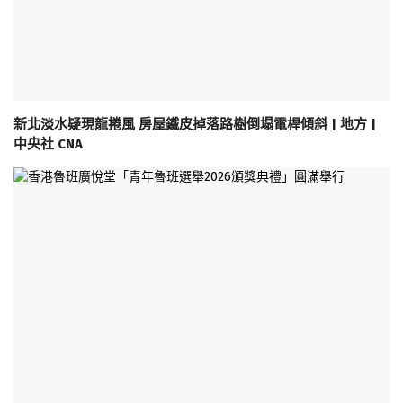
新北淡水疑現龍捲風 房屋鐵皮掉落路樹倒塌電桿傾斜 | 地方 |
中央社 CNA