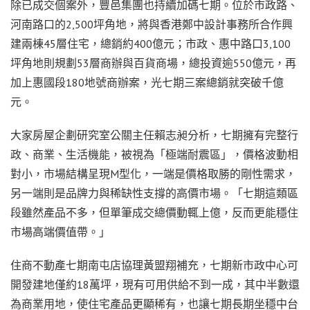
除已成交個案外，豐邑集團也持續加碼七期。位於市政路、
河南路口的2,500坪角地，將與香港鄭中設計事務所合作興
建兩棟45層住宅，總銷約400億元；市政、惠中路口3,100
坪角地則規劃53層商辦與百貨商場，總投資逾550億元，再
加上惠國段180地號商辦案，光七期三案總銷就突破千億
元。
大家房屋企劃研究室公關主任賴志昶分析，七期擁有完整行
政、商業、生活機能，被視為「極端耐震區」，價格波動相
對小，市場結構呈現M型化，一端是價格取勝的剛性需求，
另一端則是品牌力與稀缺性支撐的高價市場。「七期這類區
段雖然產品不多，但單筆成交總價動輒上億，反而更能穩住
市場高端價值帶。」
住商不動產七期南屯店協理黃盟翔補充，七期新市政中心可
開發建地僅約18萬坪，現有可用供給不到一成，其中半數還
為商業用地，使住宅產品更顯稀有，也讓七期長期坐穩中台