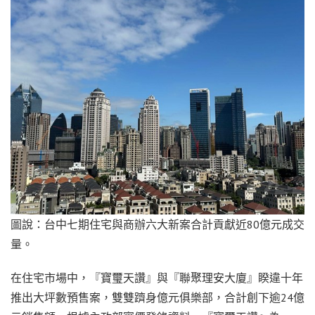
圖說：台中七期住宅與商辦六大新案合計貢獻近80億元成交
量。
在住宅市場中，『寶璽天讚』與『聯聚理安大廈』睽違十年
推出大坪數預售案，雙雙躋身億元俱樂部，合計創下逾24億