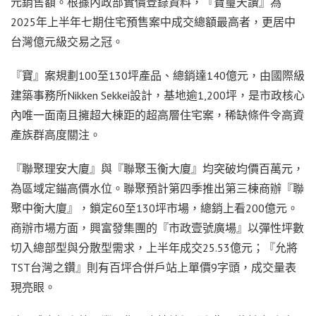
元銷售額。根據內政部實價登錄資料，『寶璽天讚』為
2025年上半年七期住宅預售案中成交總額最高者，更居中
台灣億元級交易之冠。
『寶』案規劃100至130坪產品、總銷達140億元，由國際級
建築事務所Nikken Sekkei設計，基地逾1,200坪，是市政核心
內唯一面南且擁超大棟距的超高層住宅案，稀缺條件令高資
產族群高度關注。
『聯聚理安大廈』與『聯聚玉衡大廈』均突破均價百萬元，
為區域定錨高價水位。聯聚預計第四季推出第三棟商辦『聯
聚中衡大廈』，鎖定60至130坪市場，總銷上看200億元。
商辦市場方面，興富發集團的『市政壹號廣場』以彈性坪數
切入總部型與分散型需求，上半年成交25.53億元；『允將
TST台灣之鑽』則有百坪合併戶站上單價9字頭，成交量表
現亮眼。