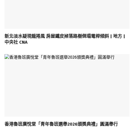
新北淡水疑現龍捲風 房屋鐵皮掉落路樹倒塌電桿傾斜 | 地方 |
中央社 CNA
香港魯班廣悅堂「青年魯班選舉2026頒獎典禮」圓滿舉行