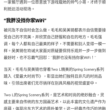
一家餐厅遇到一位愿意放下游戏载她的帅气小哥，才终于顺
利抵达活动现场。
“我胖没挡你家WiFi”
被问及不自信时会怎么做，毛毛和吴美锜都表示自信需要接
受自己的不完美，并欣赏自己舒服和自在的地方。毛毛强
调，每个人都有自己最美的样子，不需要和别人变得一模一
样。吴美锜在劝诫大家面对质疑要保持乐观并一步一步做到
最好时，也不忘霸气回怼：“我胖也没有挡你家WiFi！”
当天，毛毛与吴美锜也穿着Two L精美的Spring Scenery系列
踏入《爱最大时尚节》，彰显出她们独特且非凡的时尚品
味，引领出席者们无尽徜徉在别具风格的视觉盛宴中。
Two L的Spring Scenery系列，是艺术和时尚的绝妙融合，灵
感主要来自传统的东方国画艺术，以此丰富的文化遗产作为
底蕴，体现出东方艺术的质朴美学。这一经典杰作巧妙地融