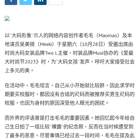
以“大码形象”示人的网络内容创作者毛毛（Maomao）及本
地演员吴美锜（Meeki）于星期六（10月28日）受邀出席由
时尚大码女装品牌Two L主催，时装品牌Musii协办的《爱最
大时尚节2023》时，为“大码女孩”发声，呼吁大家接受社会
上多元的美。
在活动中，毛毛坦言，自己从小开始就比较胖，因此求学时
期要买校服时，都因没有合适的尺码而被推荐买男生尺码的
校服，也因为身材的原因深受他人眼光的困扰。
而外界的评语曾是打击毛毛的重要因素。她回忆起今年给自
己生日拍了一组比较“裸露”的纪念照，反而在当时候遭受到
了最多的恶意。尽管事情已经过去一段时间，毛毛在提及此