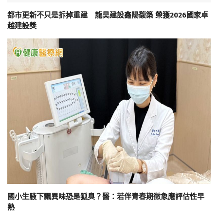
都市更新不只是拆掉重建 龍昊建設鑫陽馥築 榮獲2026國家卓
越建設獎
國小生腋下飄異味恐是狐臭？醫：若伴青春期徵象應評估性早
熟