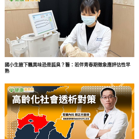
國小生腋下飄異味恐是狐臭？醫：若伴青春期徵象應評估性早
熟