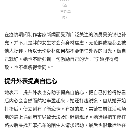
（图：
主办单
位）
在疫情期间制作客家新闻而受到广泛关注的演员吴美锜也补
充，并不只是胖的女生才会有身材焦虑，无论胖或瘦都会被
他人批评。所以无论身材如何都不要惧怕外界的眼光，做自
己就好。她也不断强调一句激励自己的话：“宁愿胖得精
致，也不愿瘦得雷同。”
提升外表提高自信心
她表示，提升外表也有助于提高自信心，把自己打扮得好看
后内心会自然而然地丰盈起来。她还打趣说道，自从她开始
打扮后，便立刻有了新恋情。有趣的是，美锜在前往活动场
地的路上遇到堵车导致无法及时赶到现场。她选择把车停在
路边后寻找开摩托车的陌生人请求帮助，最后也很幸运地在