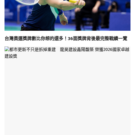
台灣奧運獎牌數比你想的還多！36面獎牌背後最完整戰績一覽