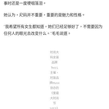
事时还是一度哽咽落泪。
她认为，尺码并不重要，重要的是魅力和性格。
“我希望所有女生都知道，她们已经足够好了，不需要因为
任何人的眼光去改变什么。”毛毛说道。
时尚大
码女装
品牌
Two L
主催，
时装品
牌Musii
协办的
《爱最
大时尚
节
2023》