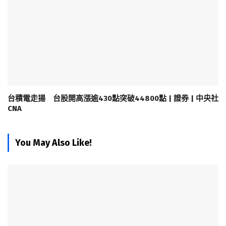
台積電走揚 台股開高漲逾430點突破44800點 | 證券 | 中央社
CNA
You May Also Like!