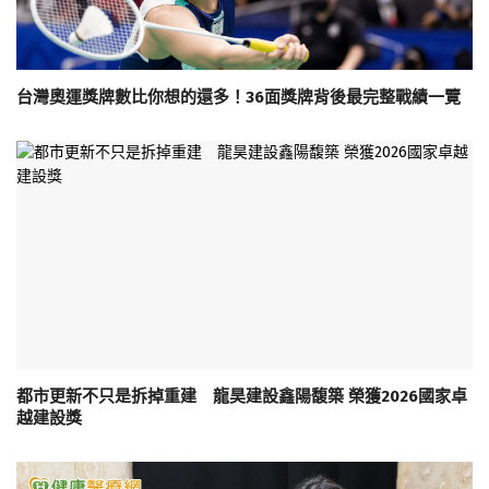
台灣奧運獎牌數比你想的還多！36面獎牌背後最完整戰績一覽
都市更新不只是拆掉重建 龍昊建設鑫陽馥築 榮獲2026國家卓
越建設獎