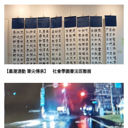
【墨潮湧動 筆尖傳承】 社會學園書法班聯展