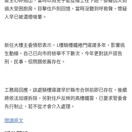
屋主心碎指出，當時以為兒子能從樓上往下跑，卻疑因火勢
過大受困廚房。目擊住戶則回憶，當時沒聽到呼救聲，懷疑
人早已被濃煙嗆暈。
新任大樓主委憤怒表示，1樓騎樓鐵捲門違建多年，影響逃
生動線，自己已向市府檢舉不下數次，今年更對該戶提告
刑、民事，但問題依舊存在。
工務局回應，該處騎樓違建早於縣市合併前即已存在，後續
將依法加速拆除，另對住戶反映的高樓鐵窗，已要求管委會
先行制止，若不從才會介入處理。
閱讀原文