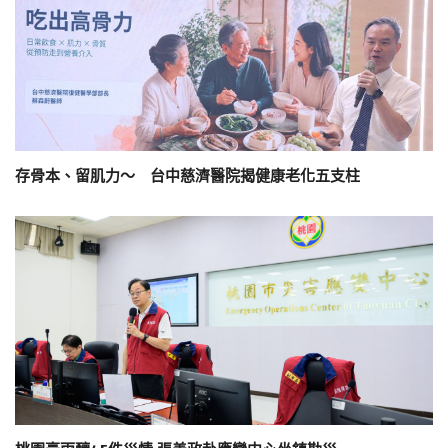
存骨本、留肌力～ 台中慈濟醫院揭健康老化五支柱