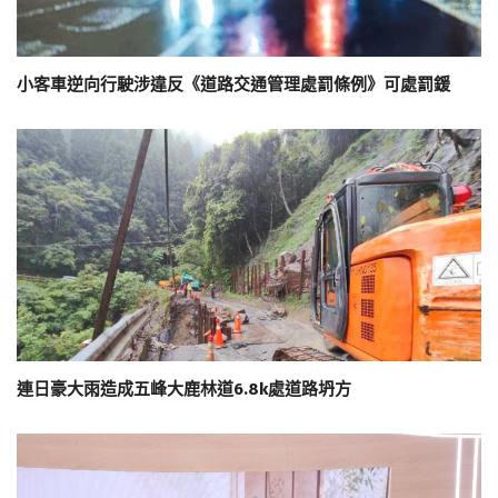
小客車逆向行駛涉違反《道路交通管理處罰條例》可處罰鍰
連日豪大雨造成五峰大鹿林道6.8k處道路坍方