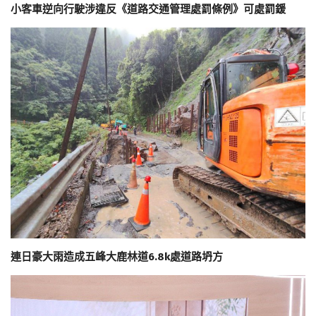
小客車逆向行駛涉違反《道路交通管理處罰條例》可處罰鍰
連日豪大雨造成五峰大鹿林道6.8k處道路坍方