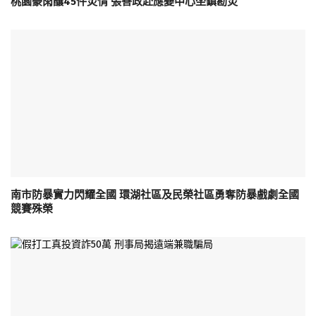
桃園豪雨釀45件災情 張善政赴應變中心坐鎮勘災
南市防暴實力閃耀全國 環湖社區及民榮社區勇奪防暴戲劇全國
競賽殊榮