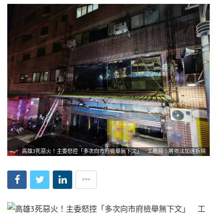
高雄3死惡火！主委怒控「多次向市府檢舉無下文」 工務局：將依法加速拆除