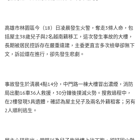
高雄市林園區今（18）日凌晨發生火警，奪走3條人命，包
括屋主38歲兒子與2名越南籍移工，這次發生事故的大樓，
長期被居民控訴存在嚴重違建，主委更直言多次檢舉卻無下
文，訴訟還在進行，卻先發生悲劇。
事故發生於清晨4點14分，中門路一棟大樓冒出濃煙，消防
局出動16車36人救援，30分鐘後撲滅火勢。搜救過程中，
在2樓發現3具遺體，確認為屋主兒子及兩名外籍租客；另有
2人順利逃生。