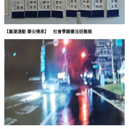
【墨潮湧動 筆尖傳承】 社會學園書法班聯展