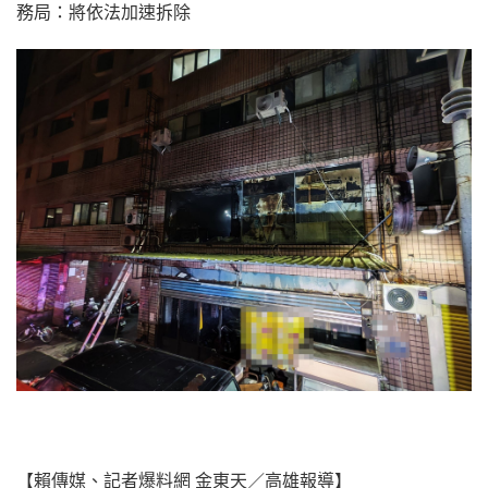
【賴傳媒、記者爆料網 金東天／高雄報導】