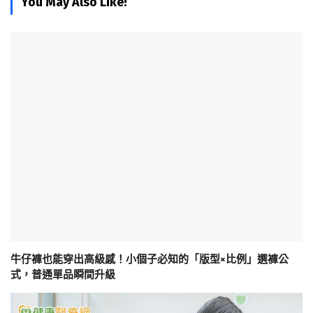
You May Also Like!
牛仔褲也能穿出高級感！小個子必知的「版型×比例」選褲公
式，普通單品瞬間升級