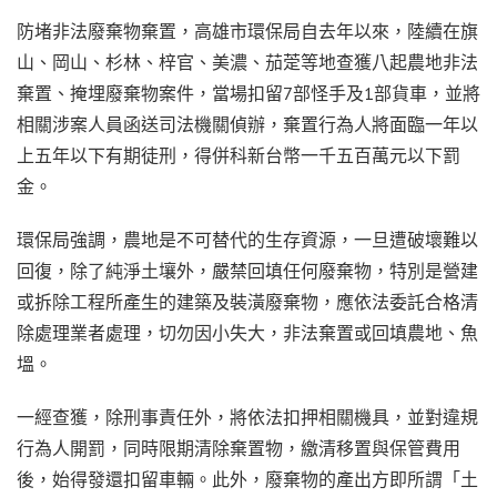
防堵非法廢棄物棄置，高雄市環保局自去年以來，陸續在旗
山、岡山、杉林、梓官、美濃、茄萣等地查獲八起農地非法
棄置、掩埋廢棄物案件，當場扣留7部怪手及1部貨車，並將
相關涉案人員函送司法機關偵辦，棄置行為人將面臨一年以
上五年以下有期徒刑，得併科新台幣一千五百萬元以下罰
金。
環保局強調，農地是不可替代的生存資源，一旦遭破壞難以
回復，除了純淨土壤外，嚴禁回填任何廢棄物，特別是營建
或拆除工程所產生的建築及裝潢廢棄物，應依法委託合格清
除處理業者處理，切勿因小失大，非法棄置或回填農地、魚
塭。
一經查獲，除刑事責任外，將依法扣押相關機具，並對違規
行為人開罰，同時限期清除棄置物，繳清移置與保管費用
後，始得發還扣留車輛。此外，廢棄物的產出方即所謂「土