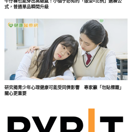
牛仔褲也能穿出高級感！小個子必知的「版型×比例」選褲公
式，普通單品瞬間升級
研究揭青少年心理健康可能受同儕影響 專家籲「勿貼標籤」
關心更重要