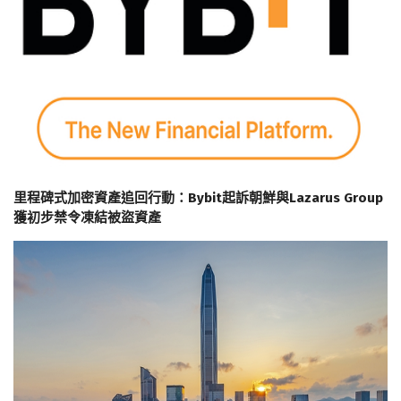
里程碑式加密資產追回行動：Bybit起訴朝鮮與Lazarus Group
獲初步禁令凍結被盜資產