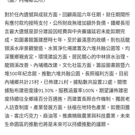
對於任內遺憾與成就方面，回顧兩屆六年任期，就任期間所
有應付款均按時支付，公所財政無增加額外負債，鍾鄉長坦
言最大遺憾是部分建設因經費與中央審議延宕未能如期完
成，如圖書館籌建歷時七年，至於最滿意的政績，則包括龍
頸溪水岸景觀營造、水質淨化場建置及六堆共融公園等，均
深獲鄉親肯定，環境建設方面，居民關心的中林排水治理、
龍頸溪改善、內埔橋改建，文化社區方面，籌設圖書館暨六
堆300年紀念館、推動六堆共融公園，長照福利方面，目前
內埔鄉共計23村，已佈建21村，據點數共設置22處，關懷
據點布建密度達91.30%，服務涵蓋率100%，期望讓佈建密
度持續往全鄉達百分百邁進，而建置長照合作機制、獨居老
人訪查制度，產業發展方面，扶植在地特色產業，如豐田醬
油、客庄巧克力、麻油等，推廣精緻農業與科技農業，未來
生命園區的推動也將是未來可以持續推動的議題。