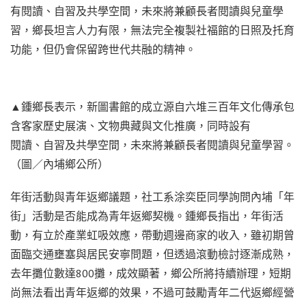
有閱讀、自習及共學空間，未來將兼顧長者閱讀與兒童學
習，鄉長坦言人力有限，無法完全複製社福館的日照及托育
功能，但仍會保留跨世代共融的精神。
▲鍾鄉長表示，新圖書館的成立源自六堆三百年文化傳承包
含客家歷史展演、文物典藏與文化推廣，同時設有
閱讀、自習及共學空間，未來將兼顧長者閱讀與兒童學習。
（圖／內埔鄉公所）
年街活動與青年返鄉議題，社工系涂奕臣同學詢問內埔「年
街」活動是否能成為青年返鄉契機。鍾鄉長指出，年街活
動，有立於產業虹吸效應，帶動週邊商家的收入，雖初期曾
面臨交通壅塞與居民安寧問題，但透過滾動檢討逐漸成熟，
去年攤位數達800攤，成效顯著，鄉公所將持續辦理，短期
尚無法看出青年返鄉的效果，不過可鼓勵青年二代返鄉經營