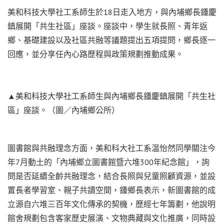
美和科技大學社工系師生於18日走入地方，與內埔鄉長鍾慶
鎮展開「共生社區」座談。座談中，學生就長照、青年返
鄉、基礎建設以及社區共融等議題提出五項提問，鄉長逐一
回應，並分享任內心路歷程與政策規劃推動成果。
▲美和科技大學社工系師生與內埔鄉長鍾慶鎮展開「共生社
區」座談。（圖／內埔鄉公所）
圖書館與共融理念方面，美和科大社工系温怡然同學關注今
年7月動土的「內埔鄉立圖書館暨六堆300年紀念館」，詢
問是否延續全齡共融理念，結合長照與兒童照顧資源，並設
置長者學習室、親子共讀空間，鍾鄉長表示，新圖書館的成
立源自六堆三百年文化傳承的契機，歷經七年籌劃，他說明
館舍規劃包含客家歷史展演、文物典藏與文化推廣，同時設