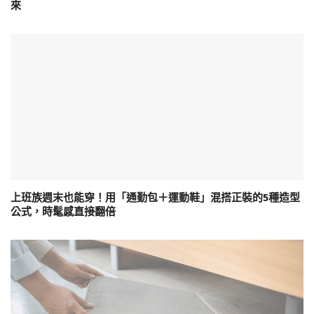
來
上班族週末也能穿！用「通勤包＋運動鞋」混搭正裝的5種造型
公式，時髦感直接翻倍