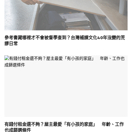
參考書藏哪裡才不會被督學查到？台灣補課文化40年沒變的荒
謬日常
有錢付租金還不夠？屋主最愛「有小孩的家庭」 年齡、工作
也成篩選條件