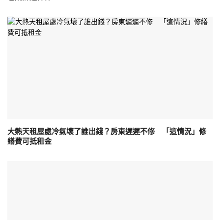
大熱天租屋處冷氣壞了誰出錢？房東遲遲不修 「這情況」修
繕費可抵租金