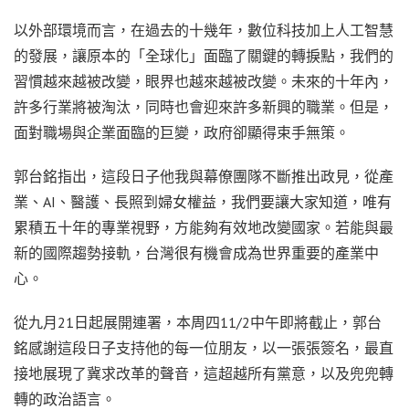
以外部環境而言，在過去的十幾年，數位科技加上人工智慧
的發展，讓原本的「全球化」面臨了關鍵的轉捩點，我們的
習慣越來越被改變，眼界也越來越被改變。未來的十年內，
許多行業將被淘汰，同時也會迎來許多新興的職業。但是，
面對職場與企業面臨的巨變，政府卻顯得束手無策。
郭台銘指出，這段日子他我與幕僚團隊不斷推出政見，從產
業、AI、醫護、長照到婦女權益，我們要讓大家知道，唯有
累積五十年的專業視野，方能夠有效地改變國家。若能與最
新的國際趨勢接軌，台灣很有機會成為世界重要的產業中
心。
從九月21日起展開連署，本周四11/2中午即將截止，郭台
銘感謝這段日子支持他的每一位朋友，以一張張簽名，最直
接地展現了冀求改革的聲音，這超越所有黨意，以及兜兜轉
轉的政治語言。