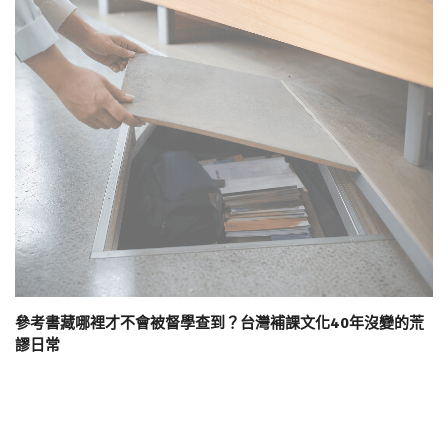
參考書藏哪裡才不會被督學查到？台灣補課文化40年沒變的荒
謬日常