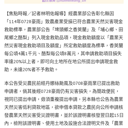
【焦點時報／記者林明佑報導】經農業部公告彰化縣因
「114年0728豪雨」致農產業受損已符合農業天然災害現金
救助標準，農業部公告「埤頭鄉之香莢蘭」及「埔心鄉、田
尾鄉之酪梨」列入現金救助品項，現金救助額度以「農業天
然災害現金救助項目及額度」所定救助額度為標準，香莢蘭
每公頃4萬1千元、酪梨每公頃8萬元，其申請救助項目損失
率達20%以上者，即可向土地所在地公所提出申請現金救
助，未達20%者不予救助。
本公告受災農民前經丹娜絲颱風及0708豪雨業已提出救助
申請者，倘其後經0728豪雨仍有災害損失，為簡政便民，
視同已提出申請，毋須重複提出申請，另本縣也公告為農業
天然災害低利貸款地區，欲申借本貸款之農民向公所申請核
發農業天然災害受災證明書，並於該證明書核發翌日起15日
內，檢附該證明書、使用土地及設施合法證明文件及「農業