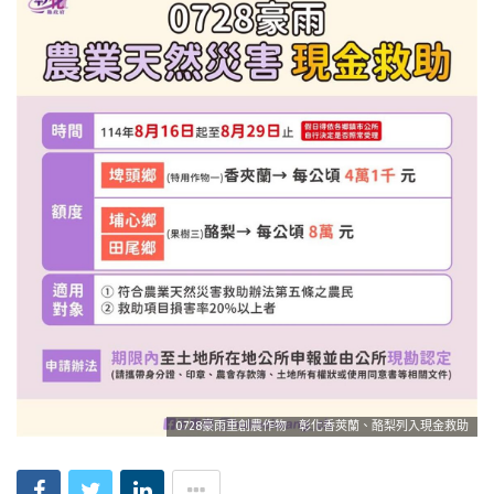
0728豪雨重創農作物 彰化香莢蘭、酪梨列入現金救助