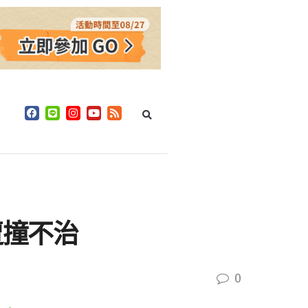
遭撞不治
0