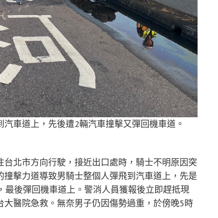
到汽車道上，先後遭2輛汽車撞擊又彈回機車道。
往台北市方向行駛，接近出口處時，騎士不明原因突
的撞擊力道導致男騎士整個人彈飛到汽車道上，先是
上，最後彈回機車道上。警消人員獲報後立即趕抵現
台大醫院急救。無奈男子仍因傷勢過重，於傍晚5時