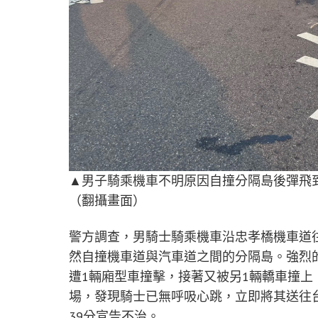
▲男子騎乘機車不明原因自撞分隔島後彈飛
（翻攝畫面）
警方調查，男騎士騎乘機車沿忠孝橋機車道
然自撞機車道與汽車道之間的分隔島。強烈
遭1輛廂型車撞擊，接著又被另1輛轎車撞
場，發現騎士已無呼吸心跳，立即將其送往
39分宣告不治。