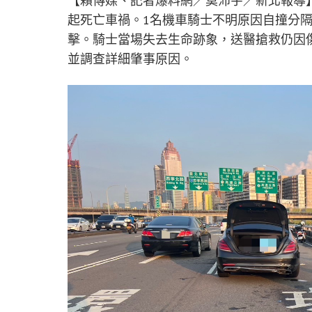
【賴傳媒、記者爆料網／莫沛宇／新北報導】
起死亡車禍。1名機車騎士不明原因自撞分
擊。騎士當場失去生命跡象，送醫搶救仍因
並調查詳細肇事原因。