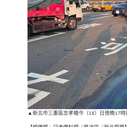
▲新北市三重區忠孝橋今（18）日傍晚17