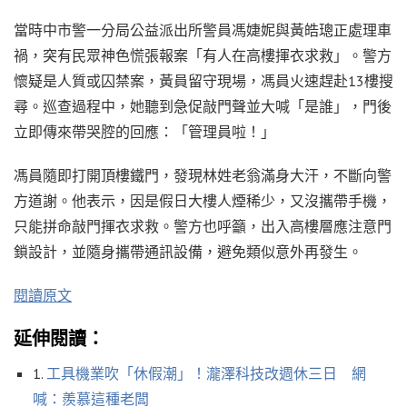
當時中市警一分局公益派出所警員馮婕妮與黃皓璁正處理車
禍，突有民眾神色慌張報案「有人在高樓揮衣求救」。警方
懷疑是人質或囚禁案，黃員留守現場，馮員火速趕赴13樓搜
尋。巡查過程中，她聽到急促敲門聲並大喊「是誰」，門後
立即傳來帶哭腔的回應：「管理員啦！」
馮員隨即打開頂樓鐵門，發現林姓老翁滿身大汗，不斷向警
方道謝。他表示，因是假日大樓人煙稀少，又沒攜帶手機，
只能拼命敲門揮衣求救。警方也呼籲，出入高樓層應注意門
鎖設計，並隨身攜帶通訊設備，避免類似意外再發生。
閱讀原文
延伸閱讀：
1.
工具機業吹「休假潮」！瀧澤科技改週休三日 網
喊：羨慕這種老闆