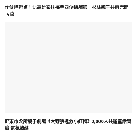
作伙呷辦桌！北高雄家扶攜手四位總舖師 杉林親子共廚席開
14桌
屏東市公所親子劇場《大野狼拯救小紅帽》2,000人共遊童話冒
險 氣氛熱絡