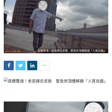
高樓驚魂！老翁揮衣求救 警急奔頂樓解鎖「人質烏龍」