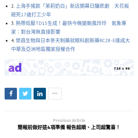
2.
上海手搖飲「茉莉奶白」新店開幕日釀悲劇 天花板
砸死17歲打工少年
3.
熱帶低壓TD15生成！最快今晚變颱風玲玲 氣象專
家：對台灣無直接影響
4.
榮昌生物與日本參天制藥就眼科創新藥RC28-E達成大
中華及亞洲地區獨家授權合作
Previous Article
簡報前做好這4項準備 報告超順、上司超驚喜！