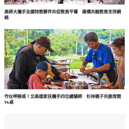
高師大攜手全國特教夥伴共促教育平權 建構共融教育支持網
絡
作伙呷辦桌！北高雄家扶攜手四位總舖師 杉林親子共廚席開
14桌