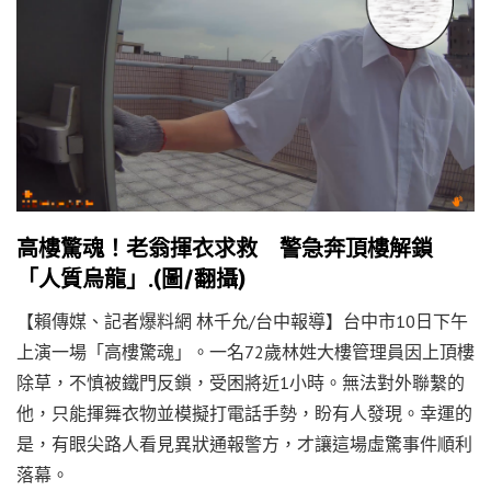
高樓驚魂！老翁揮衣求救 警急奔頂樓解鎖
「人質烏龍」.(圖/翻攝)
【賴傳媒、記者爆料網 林千允/台中報導】台中市10日下午
上演一場「高樓驚魂」。一名72歲林姓大樓管理員因上頂樓
除草，不慎被鐵門反鎖，受困將近1小時。無法對外聯繫的
他，只能揮舞衣物並模擬打電話手勢，盼有人發現。幸運的
是，有眼尖路人看見異狀通報警方，才讓這場虛驚事件順利
落幕。