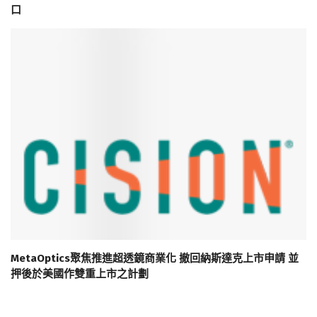
口
MetaOptics聚焦推進超透鏡商業化 撤回納斯達克上市申請 並
押後於美國作雙重上市之計劃