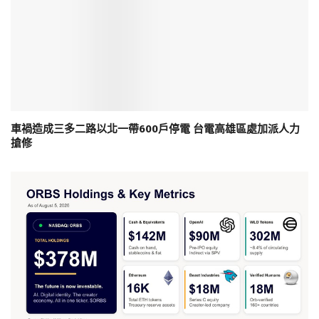
車禍造成三多二路以北一帶600戶停電 台電高雄區處加派人力
搶修