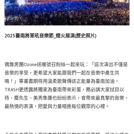
2025臺南將軍吼音樂節_煙火展演(歷史照片)
偶像男團Ozone送暖號召粉絲一起來玩：「這次演出不僅是
音樂的享受，更希望大家能跟我們一起在音樂中產生共
鳴！」畢書盡期待用溫柔歌聲傳送正能量為臺南加油，
TRASH更透露將獨家為臺南帶來彩蛋，務必請大家拭目以
待，麋先生、美秀集團也紛紛表示，會帶來最真摯的音樂、
最熱情的表演，把愛與力量唱進每位觀眾的心裡。