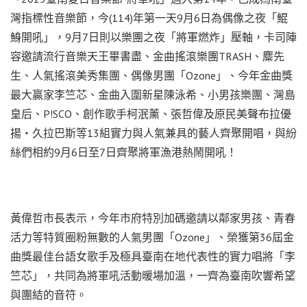
灣指標性音樂節，今(114)年第一天9月6日為偶像之夜「鯤
鯓開吼」，9月7日則以樂團之夜「將軍燃炸」壓軸，卡司陣
容邀請流行音樂天王畢書盡、金曲搖滾樂團TRASH、麋先
生、人氣搖滾美秀集團、偶像男團「Ozone」、今年金曲獎
最大贏家李竺芯、金曲入圍新星陳泳希、小男孩樂團、灣島
皇后、P!SCO、創作歌手柯泯薰、張哲偉及原民美聲布拉優
揚・久拉巴斯等13組實力與人氣兼具的藝人齊聚開唱，與紛
絲們相約9月6日至7日齊聚將軍漁港熱鬧開吼！
黃偉哲市長表示，今年市府特別加碼邀請以鄰家男孩、青春
活力等特質圈粉無數的人氣男團「Ozone」、榮獲第36屆金
曲獎最佳台語女歌手及極具臺南在地代表性的實力唱將「李
竺芯」，共同為將軍吼活動暖場加溫，一齊為臺南吹響希望
與團結的音符。