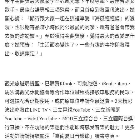
今年金曲獎最大贏家李竺芯風光奪下年度專輯、最佳台語女
歌手、最佳台語專輯三項殊榮，而且首度到將軍吼演出，她
開心說：「期待跟大家一起在這裡享受『海風輕輕摸』的浪
漫，也很期待品嚐小時候阿公最愛的蚵嗲、還有爸爸會帶我
去買的炸螃蟹。」至於獲得金曲獎後，覺得最大的改變是什
麼？她預告：「生活節奏變快了，一些有趣的事物即將釋
出，敬請鎖定！」
觀光旅遊局提醒，已購買Klook、可樂旅遊、iRent、ibon、
馬沙溝觀光休閒協會等合作單位遊程或接駁車服務的民眾，
可選擇配合延期使用，或向原單位申請全額退費。2天精彩
演出亦將由LINE TV、三立電視YouTube、三立新聞網
YouTube、Vidol YouTube、MOD三立綜合台、三立國際台進
行直播，不在現場的樂迷們也能即時感受音樂的魅力！更多
活動詳情請持續關注「臺南夏日音樂節」臉書專頁。