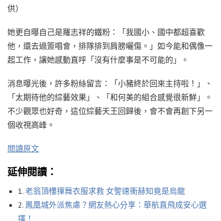
供）
她更自曝自己是羅志祥的鐵粉：「我國小、國中都超喜歡
他，還去過簽唱會，排隊排到肩膀曬傷。」如今能和偶像一
起工作，讓她感動直呼「沒有什麼事是不可能的」。
消息曝光後，許多粉絲留言：「小豬終於回來主持啦！」、
「太期待他的綜藝效果」、「和何美的組合感覺很新鮮」。
不少觀眾也好奇，這位綜藝天王回歸後，會不會再創下另一
個收視高峰。
閱讀原文
延伸閱讀：
1.
老翁頂樓揮舞衣服求救 女警速衝赫知竟是烏龍
2.
鳳凰城外派焦慮？網友熱心分享：華航直飛成安心選
擇！