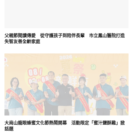
父親節閱讀傳愛 從守護孩子到陪伴長輩 市立鳳山醫院打造
失智友善全齡家庭
大崗山龍眼蜂蜜文化節熱鬧開幕 活動限定「蜜汁鹽酥雞」掀
話題