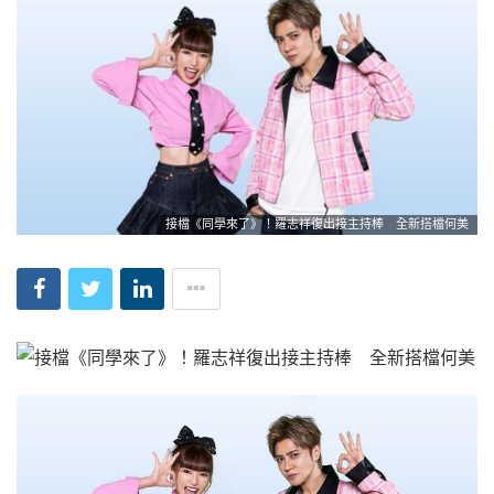
接檔《同學來了》！羅志祥復出接主持棒 全新搭檔何美