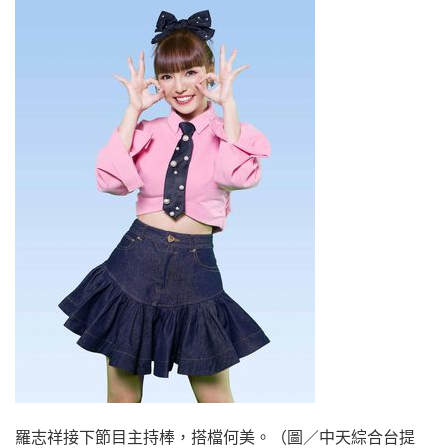
羅志祥接下節目主持棒，搭檔何美。（圖／中天綜合台提