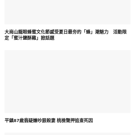
大崗山龍眼蜂蜜文化節感受夏日最夯的「蜂」潮魅力 活動限
定「蜜汁鹽酥雞」掀話題
平鎮87歲翁疑嫌吵狠殺妻 桃檢聲押追查死因