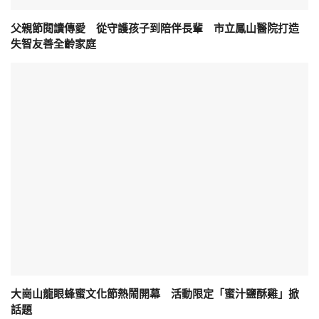
父親節閱讀傳愛 從守護孩子到陪伴長輩 市立鳳山醫院打造
失智友善全齡家庭
大崗山龍眼蜂蜜文化節熱鬧開幕 活動限定「蜜汁鹽酥雞」掀
話題