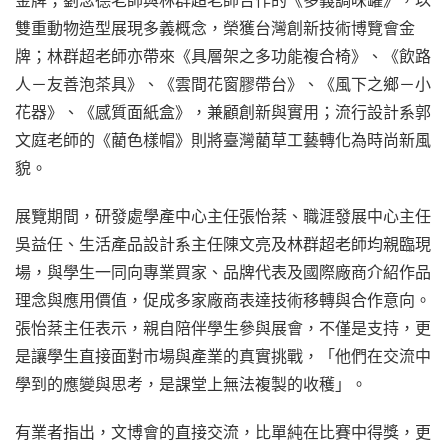
金牌；劉念德老師與林群超老師合作的《多義調味罐》，以
雙重動物造型展現多義概念，榮獲台灣創新技術博覽會金
牌；林群超老師亦帶來《具層架之多功能複合椅》、《飲路
人－友善泡茶具》、《雲間花窗膠帶台》、《風下之鄉－小
花器》、《感質面紙盒》，兼顧創新與實用；流行設計系郭
文庭老師的《藺色樣帽》則將臺灣藺草工藝轉化為時尚新風
貌。
展覽期間，研發處學產中心主任張怡棻、職涯發展中心主任
吳益任、生活產品設計系主任陳文亮及林群超老師均親臨現
場，與學生一同向專業買家、品牌代表及國際廠商介紹作品
理念與應用價值，促成多家廠商表達技術移轉與合作意向。
張怡棻主任表示，親自陪伴學生參與展會，不僅是支持，更
是讓學生直接面對市場與產業的真實挑戰，「他們在交流中
學到的應變與思考，是課堂上無法複製的收穫」。
有業者指出，文博會的直接交流，比單純在比賽中得獎，更