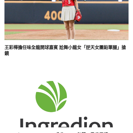
王彩樺擔任味全龍開球嘉賓 尬舞小龍女「逆天女團鉛筆腿」搶
鏡