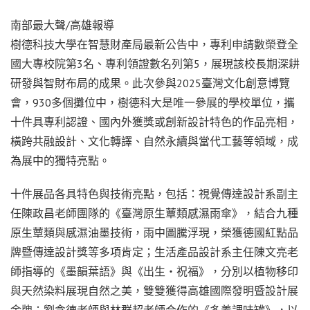
南部最大聲/高雄報導
樹德科技大學在智慧財產局最新公告中，專利申請數榮登全
國大專校院第
3
名、專利領證數名列第
5
，展現該校長期深耕
研發與智財布局的成果。此次參與
2025
臺灣文化創意博覽
會，
930
多個攤位中，樹德科大是唯一參展的學校單位，攜
十件具專利認證、國內外獲獎或創新設計特色的作品亮相，
橫跨共融設計、文化轉譯、自然永續與當代工藝等領域，成
為展中的獨特亮點。
十件展品各具特色與技術亮點，包括：視覺傳達設計系副主
任陳政昌老師團隊的《臺灣原生蕈類感濕雨傘》，結合九種
原生蕈類與感濕油墨技術，雨中圖騰浮現，榮獲德國紅點品
牌暨傳達設計獎等多項肯定；生活產品設計系主任陳文亮老
師指導的《墨韻葉語》與《出生・祝福》，分別以植物移印
與天然染料展現自然之美，雙雙獲得高雄國際發明暨設計展