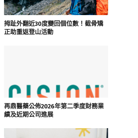
拇趾外翻近30度變回個位數！截骨矯
正助重返登山活動
再鼎醫藥公佈2026年第二季度財務業
績及近期公司進展