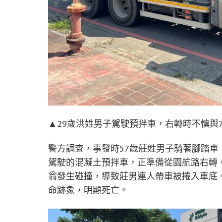
▲29歲洪姓男子駕駛預拌車，右轉時不慎與
警方調查，事發時57歲莊姓男子騎著腳踏車
駕駛的混凝土預拌車，正準備從園航路右轉
翁發生碰撞，導致莊男連人帶車被捲入車底
命跡象，明顯死亡。