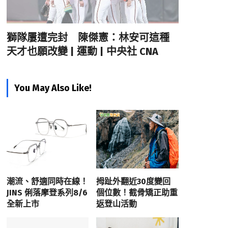
獅隊屢遭完封 陳傑憲：林安可這種
天才也願改變 | 運動 | 中央社 CNA
You May Also Like!
潮流、舒適同時在線！
拇趾外翻近30度變回
JINS 俐落摩登系列8/6
個位數！截骨矯正助重
全新上市
返登山活動