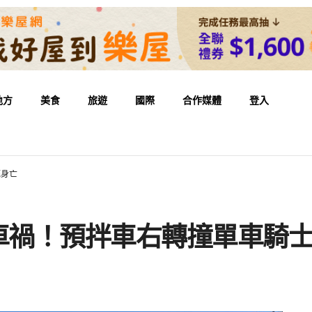
地方
美食
旅遊
國際
合作媒體
登入
底身亡
亡車禍！預拌車右轉撞單車騎