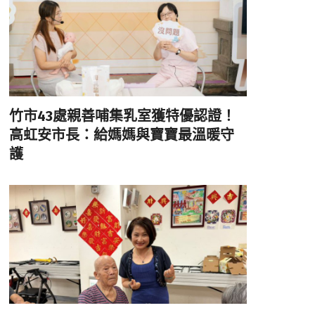
竹市43處親善哺集乳室獲特優認證！
高虹安市長：給媽媽與寶寶最溫暖守
護