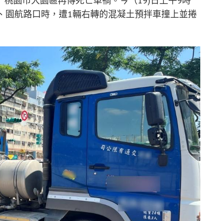
桃園市大園區再傳死亡車禍。今（19)日上午9時
、園航路口時，遭1輛右轉的混凝土預拌車撞上並捲