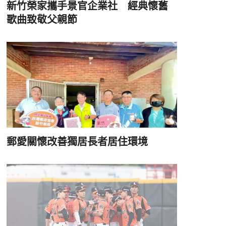
新竹榮家攜手景官企業社 經典懷舊
歌曲致敬父親節
郵愛關懷改善獨居長者居住環境