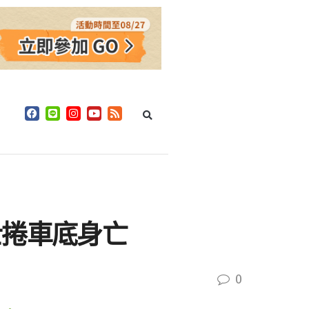
士捲車底身亡
0