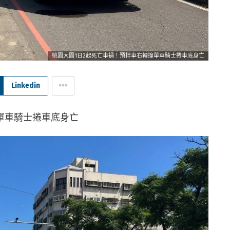
桃園大園1日2起死亡車禍！預拌車右轉撞單車騎士捲車底身亡
Linkedin