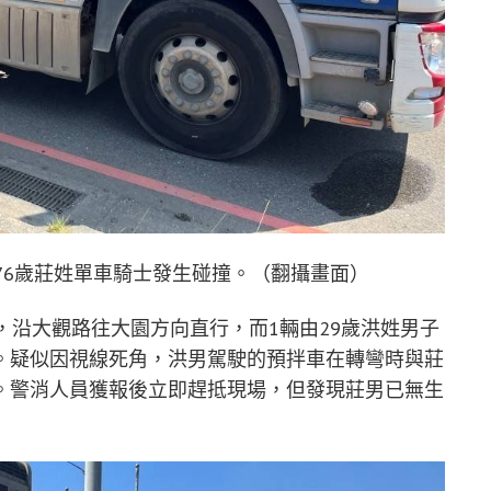
76歲莊姓單車騎士發生碰撞。（翻攝畫面）
，沿大觀路往大園方向直行，而1輛由29歲洪姓男子
。疑似因視線死角，洪男駕駛的預拌車在轉彎時與莊
。警消人員獲報後立即趕抵現場，但發現莊男已無生