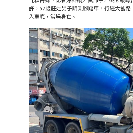
【賴傳媒、記者爆料網／莫沛宇／桃園報導】
許，57歲莊姓男子騎乘腳踏車，行經大觀路
入車底，當場身亡。