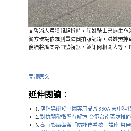
▲警消人員獲報趕抵時，莊姓騎士已無生命
警方現場依規測量繪圖拍照記錄，洪姓預拌
後續將調閱路口監視器，並訊問相關人等，
閱讀原文
延伸閱讀：
1.
傳輝達研發中國專用晶片B30A 美中
2.
對抗關稅衝擊有解方 台電台南區處推
3.
臺南郵局舉辦「防詐停看聽」講座 梁