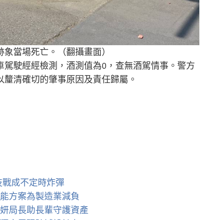
跡象當場死亡。（翻攝畫面）
車駕駛經經檢測，酒測值為0，查無酒駕情事。警方
以釐清確切的肇事原因及責任歸屬。
科技戰成不定時炸彈
節能方案為製造業減負
麗妍局長助長輩守護資產