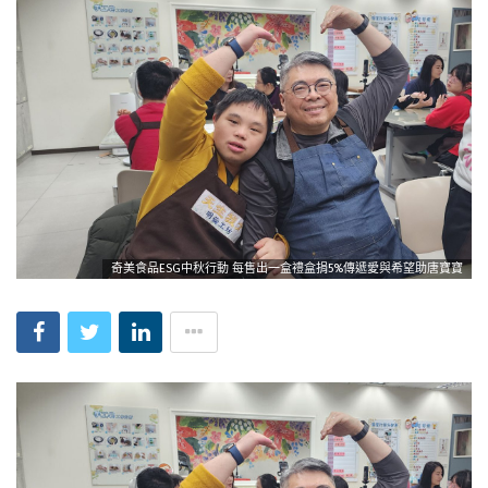
奇美食品ESG中秋行動 每售出一盒禮盒捐5%傳遞愛與希望助唐寶寶