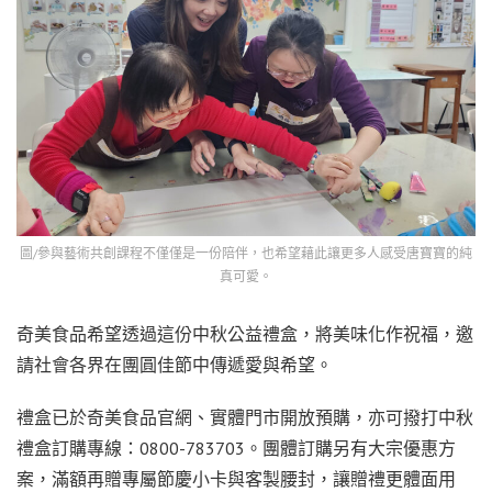
圖/參與藝術共創課程不僅僅是一份陪伴，也希望藉此讓更多人感受唐寶寶的純
真可愛。
奇美食品希望透過這份中秋公益禮盒，將美味化作祝福，邀
請社會各界在團圓佳節中傳遞愛與希望。
禮盒已於奇美食品官網、實體門市開放預購，亦可撥打中秋
禮盒訂購專線：0800-783703。團體訂購另有大宗優惠方
案，滿額再贈專屬節慶小卡與客製腰封，讓贈禮更體面用