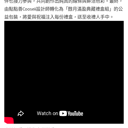
伴也接力參與，共同創作出純真的線條與鮮活色彩。最終，
由點點善Cooseii設計師轉化為「醇月滿盈典藏禮盒組」的公
益包裝，將愛與祝福注入每份禮盒，送至收禮人手中。