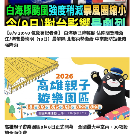
【8/9 20:40 氣象署記者會】 白海豚已降輕颱 估晚間登陸浙
江/海警最快明（10日）晨解除 北部雨勢漸緩 中南部防短延時
強降雨
高雄親子遊樂園區8月8日正式開幕 全國最大半室內、30項設
施全面免費