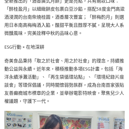
全新推出的「酒香廣式月餅」更是亮點，共有兩款口味：
「醉桂盈月」以細緻餅皮包裹白豆沙餡，搭配58度金門高粱
酒浸潤的台南柴燒桂圓，酒香層次豐富；「醉梅酌月」則選
用日本南高梅梅酒入餡，酸甜平衡且醇厚不膩，呈現大人系
微醺風味，完美詮釋中秋的品味心意。
ESG行動 × 在地深耕
奇美食品秉持「取之於社會、用之於社會」的理念，持續推
動公益與永續。近年來，積極推動多項ESG計畫，包括「海
洋永續淨灘活動」、「再生袋循環站點」、「環境紀錄片座
談會」等環保倡議，同時關懷弱勢族群，成為台南首家張貼
友善癲癇城市標章的企業，並舉辦電影特映會，聚焦兒少人
權議題，守護下一代。