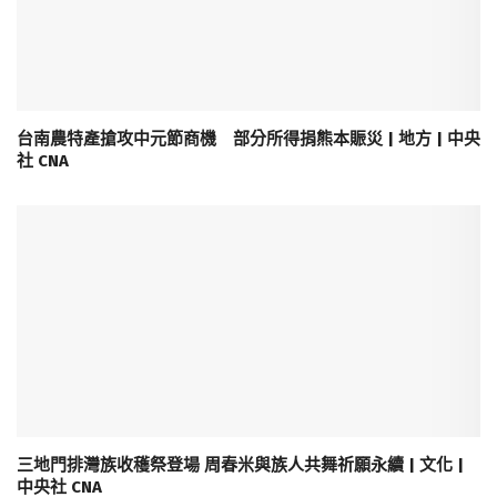
台南農特產搶攻中元節商機 部分所得捐熊本賑災 | 地方 | 中央
社 CNA
三地門排灣族收穫祭登場 周春米與族人共舞祈願永續 | 文化 |
中央社 CNA