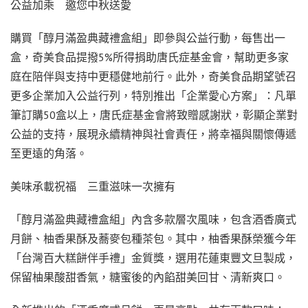
公益加乘 邀您中秋送愛
購買「醇月滿盈典藏禮盒組」即參與公益行動，每售出一
盒，奇美食品提撥5%所得捐助唐氏症基金會，幫助更多家
庭在陪伴與支持中更穩健地前行。此外，奇美食品期望號召
更多企業加入公益行列，特別推出「企業愛心方案」：凡單
筆訂購50盒以上，唐氏症基金會將致贈感謝狀，彰顯企業對
公益的支持，展現永續精神與社會責任，將幸福與關懷傳遞
至更遠的角落。
美味承載祝福 三重滋味一次擁有
「醇月滿盈典藏禮盒組」內含多款層次風味，包含酒香廣式
月餅、柚香果酥及蕎麥包種茶包。其中，柚香果酥榮獲今年
「台灣百大糕餅伴手禮」金質獎，選用花蓮東豐文旦製成，
保留柚果酸甜香氣，糖蜜後的內餡甜美回甘、清新爽口。