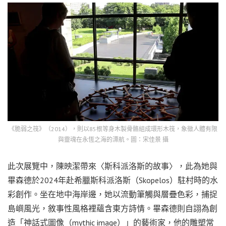
《脆弱之筏》（2014），則以85根等身木製骨骼組成環形木筏，象徵人體有限
與靈魂在永恆之海的漂航。圖：宋佳景 攝
此次展覽中，陳映潔帶來〈斯科派洛斯的故事〉，此為她與
畢森德於2024年赴希臘斯科派洛斯（Skopelos）駐村時的水
彩創作。坐在地中海岸邊，她以流動筆觸與層疊色彩，捕捉
島嶼風光，敘事性風格裡蘊含東方詩情。畢森德則自詡為創
造「神話式圖像（mythic image）」的藝術家，他的雕塑常