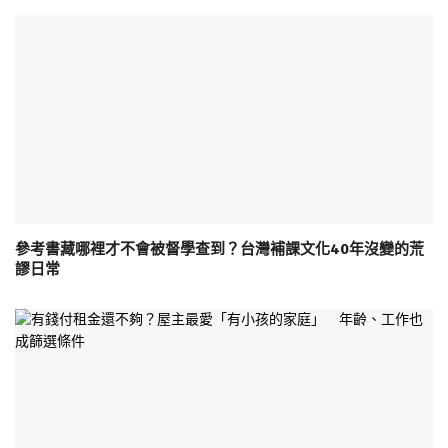
參考書藏哪裡才不會被督學查到？台灣補課文化40年沒變的荒
謬日常