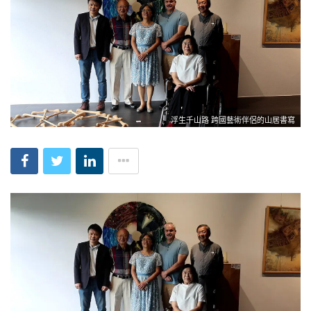
浮生千山路 跨國藝術伴侶的山居書寫