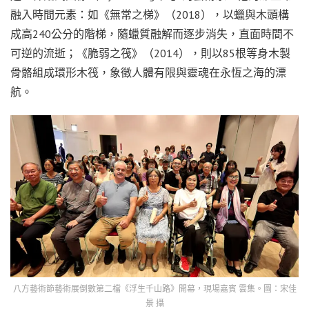
融入時間元素：如《無常之梯》（2018），以蠟與木頭構
成高240公分的階梯，隨蠟質融解而逐步消失，直面時間不
可逆的流逝；《脆弱之筏》（2014），則以85根等身木製
骨骼組成環形木筏，象徵人體有限與靈魂在永恆之海的漂
航。
八方藝術節藝術展倒數第二檔《浮生千山路》開幕，現場嘉賓 雲集。圖：宋佳
景 攝