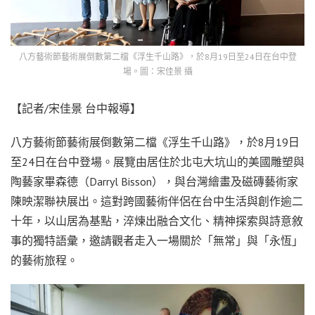
八方藝術節藝術展倒數第二檔《浮生千山路》，於8月19日至24日在台中登
場。圖：宋佳景 攝
【記者/宋佳景 台中報導】
八方藝術節藝術展倒數第二檔《浮生千山路》，於8月19日
至24日在台中登場。展覽由居住於北屯大坑山的美國雕塑與
陶藝家畢森德（Darryl Bisson），與台灣繪畫及磁磚藝術家
陳映潔聯袂展出。這對跨國藝術伴侶在台中生活與創作逾二
十年，以山居為基點，淬煉出融合文化、精神探索與詩意敘
事的獨特語彙，邀請觀者走入一場關於「無常」與「永恆」
的藝術旅程。