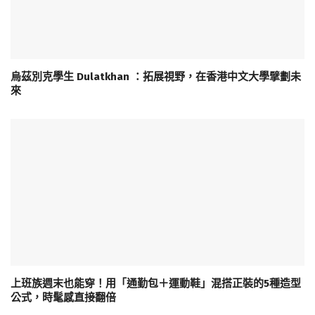
烏茲別克學生 Dulatkhan ：拓展視野，在香港中文大學擘劃未
來
上班族週末也能穿！用「通勤包＋運動鞋」混搭正裝的5種造型
公式，時髦感直接翻倍