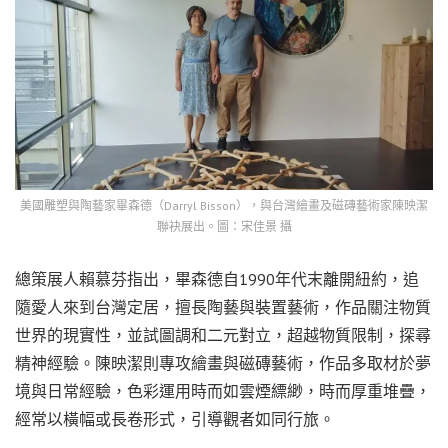
美國雕塑與陶藝家畢森德（Darryl Bisson），與台灣繪畫及磁磚藝術家陳映潔
聯袂展出。圖：宋佳景 攝
總策展人賴慕芬指出，畢森德自1990年代末離開紐約，追
隨愛人來到台灣定居，擅長陶藝與裝置藝術，作品關注物質
世界的現實性，並試圖調和二元對立，超越物質限制，探尋
精神經驗。陳映潔則專攻繪畫與磁磚藝術，作品多取材於夢
境與日常經驗，色彩運用時而如雲煙縹緲，時而厚重堆疊，
經常以橫幅或長卷形式，引導觀者如同行旅。