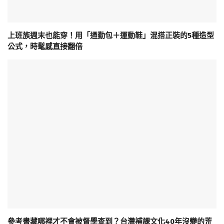
上班族週末也能穿！用「通勤包＋運動鞋」混搭正裝的5種造型
公式，時髦感直接翻倍
參考書藏哪裡才不會被督學查到？台灣補課文化40年沒變的荒