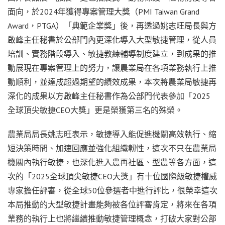
面向，於2024年獲得專案管理大獎（PMI Taiwan Grand
Award，PTGA）「典範企業獎」後，再透過姚志旺局長與方
啟峰主任秘書於公部門內更深化導入大型敏捷管理，從人員
培訓、實務階段導入、敏捷教練輔導制度建立，到成果的推
動展現在專案管理上的努力，讓農業局在各項業務執行上推
動順利，並達成超過期望的績效成果，本次將農業局敏捷再
深化的成果以方啟峰主任秘書作為公部門代表參加「2025
全球頂尖敏捷CEO大獎」更是榮獲第三名的殊榮。
農業局局長姚志旺表示，敏捷導入能促進機關高效執行、縮
短決策時間、加速回應並強化組織韌性，這次不只在農業局
機關內執行敏捷，也深化進入農再社區、型農等各方面，這
次的「2025全球頂尖敏捷CEO大獎」有十位國際級敏捷權威
專家擔任評審，從全球50位參選者中進行評比，很榮幸這次
本局推動的大型敏捷計畫能夠被各位評審肯定，將來在各項
業務的執行上也將繼續推動敏捷管理概念，打破大家對公部