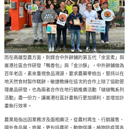
而在高雄型農方面，則媒合中外餅鋪的第五代「余宜柔」與
崙港社區合作研發「鴨香包」與「金沙酥」，中外餅鋪做為
百年老店，素來重視食品溯源，要求農藥零檢出，堅持以在
地天然食材製作糕餅，敏捷教練在這次的合作上除了協助管
理產品研發，也為兩者合作在地行銷推廣活動「啵啵鴨系列
活動」盡一份力，讓崙港社區計畫執行更加順利，並增加計
畫執行效率。
農業局指出因業務涉及面相廣泛，從農村再生、行銷展售、
國外食品展、旅展，更包括農民、動物保護、植物防疫等各