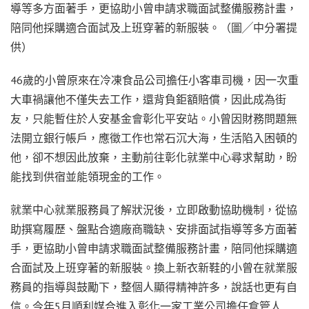
導等多方面著手，更協助小曾申請求職面試整備服務計畫，
陪同他採購適合面試及上班穿著的新服裝。（圖╱中分署提
供）
46歲的小曾原來在冷凍食品公司擔任小客車司機，因一次重
大車禍讓他不僅失去工作，還背負鉅額賠償，因此成為街
友，只能暫住於人安基金會彰化平安站。小曾因財務問題無
法開立銀行帳戶，應徵工作也常石沉大海，生活陷入困頓的
他，卻不想因此放棄，主動前往彰化就業中心尋求幫助，盼
能找到供宿並能領現金的工作。
就業中心就業服務員了解狀況後，立即啟動協助機制，從協
助撰寫履歷、盤點合適廠商職缺、安排面試指導等多方面著
手，更協助小曾申請求職面試整備服務計畫，陪同他採購適
合面試及上班穿著的新服裝。換上新衣新鞋的小曾在就業服
務員的指導與鼓勵下，整個人顯得精神許多，說話也更有自
信。今年5月順利媒合進入彰化一家工業公司擔任倉管人