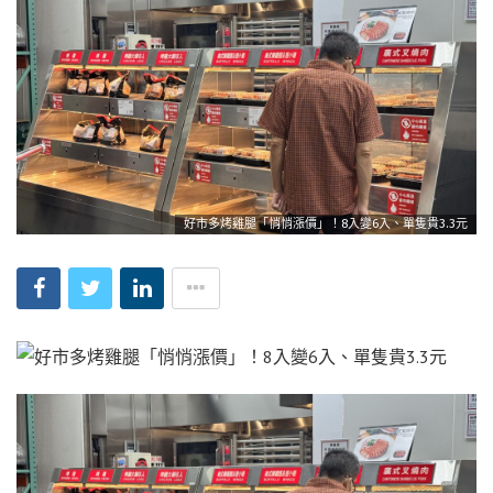
好市多烤雞腿「悄悄漲價」！8入變6入、單隻貴3.3元