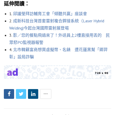
延伸閱讀：
1.
邱議瑩拜訪輔育工會「傾聽共贏」座談會
2.
成新科技台灣首套雷射複合銲接系統（Laser Hybrid
Welding)今起台灣國際雷射展登埸
3.
影／您的餐點飛過來了！外送員上2樓直接用丟的 民
眾怒PO監視器報警
4.
北市韓籍富商想買虛擬幣、名錶 遭花蓮黑幫「卿羿
彰」設局詐騙