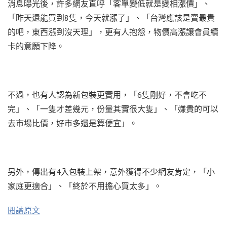
消息曝光後，許多網友直呼「客單變低就是變相漲價」、
「昨天還能買到8隻，今天就漲了」、「台灣應該是賣最貴
的吧，東西漲到沒天理」，更有人抱怨，物價高漲讓會員續
卡的意願下降。
不過，也有人認為新包裝更實用，「6隻剛好，不會吃不
完」、「一隻才差幾元，份量其實很大隻」、「嫌貴的可以
去市場比價，好市多還是算便宜」。
另外，傳出有4入包裝上架，意外獲得不少網友肯定，「小
家庭更適合」、「終於不用擔心買太多」。
閱讀原文