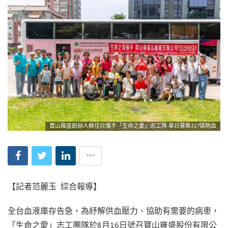
寶山雍盛創辦人蔡佳欣攜手「生命之愛」志工隊 單日募集327袋熱血
【記者范麗玉 綜合報導】
全台血液庫存告急，為紓解供血壓力、協助有需要的病患，
「生命之愛」志工團隊於8月16日號召寶山雍盛股份有限公