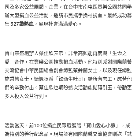
司及多家公益團體、企業，在台中市南屯區豐樂公園共同舉
辦大型捐血公益活動，邀請市民攜手挽袖捐血。最終成功募
集
327袋熱血
，展現社會滿滿愛心。
寶山雍盛創辦人蔡佳欣表示，非常高興能再度與「生命之
愛」合作，在豐樂公園推動捐血活動。他特別感謝國際蘭馨
交流協會中華民國總會創會總監蔡鈴蘭女士，以及現任總監
施秉慧女士，慷慨捐贈「鍅頌生吐司」給所有志工，慰勞他
們的辛勤付出。蔡佳欣也期盼這次活動能拋磚引玉，帶動更
多人投入公益行列。
活動當天，前100位捐血民眾還獲贈「寶山愛心小熊」，成
為特別的善行紀念品。現場並有國際蘭馨交流協會贈送「鍅