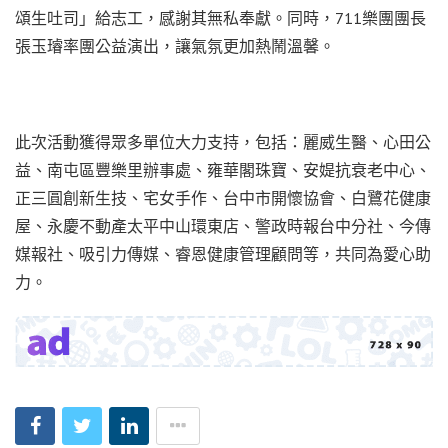
頌生吐司」給志工，感謝其無私奉獻。同時，711樂團團長
張玉璿率團公益演出，讓氣氛更加熱鬧溫馨。
此次活動獲得眾多單位大力支持，包括：麗威生醫、心田公
益、南屯區豐樂里辦事處、雍華閣珠寶、安媞抗衰老中心、
正三圓創新生技、宅女手作、台中市開懷協會、白鷺花健康
屋、永慶不動產太平中山環東店、警政時報台中分社、今傳
媒報社、吸引力傳媒、睿恩健康管理顧問等，共同為愛心助
力。