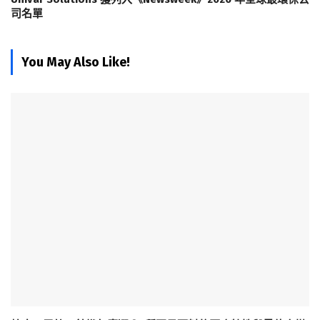
司名單
You May Also Like!