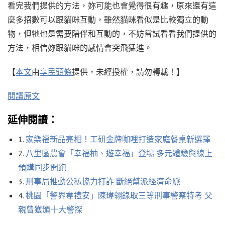
看完我們提供的方法，妳可能也會覺得很有趣，原來還有這
麼多招數可以跟貓咪互動，雖然貓咪看似是比較獨立的動
物，但牠也是需要陪伴和互動的，不妨嘗試看看我們提供的
方法，相信妳跟貓咪的感情會突飛猛進。
【
本文
由
享民頭條
提供，未經授權，請勿轉載！】
閱讀原文
延伸閱讀：
1.
家樂福新品亮相！工研金牌咖哩打造家庭餐桌新選擇
2.
八里區農會「幸福柚、遊幸福」登場 多元體驗與線上
預購同步開跑
3.
刑事局推動公私協力打詐 斷絕幫派經濟命脈
4.
桃園「警界韋禮安」陳瑋翎錄取三等刑事警察特考 父
親曾獲頒十大警探